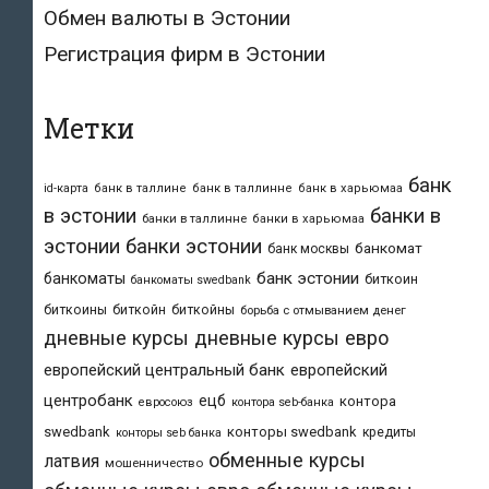
Обмен валюты в Эстонии
Регистрация фирм в Эстонии
Метки
банк
id-карта
банк в таллине
банк в таллинне
банк в харьюмаа
в эстонии
банки в
банки в таллинне
банки в харьюмаа
эстонии
банки эстонии
банкомат
банк москвы
банк эстонии
банкоматы
биткоин
банкоматы swedbank
биткоины
биткойн
биткойны
борьба с отмыванием денег
дневные курсы
дневные курсы евро
европейский центральный банк
европейский
центробанк
ецб
контора
евросоюз
контора seb-банка
swedbank
конторы swedbank
кредиты
конторы seb банка
обменные курсы
латвия
мошенничество