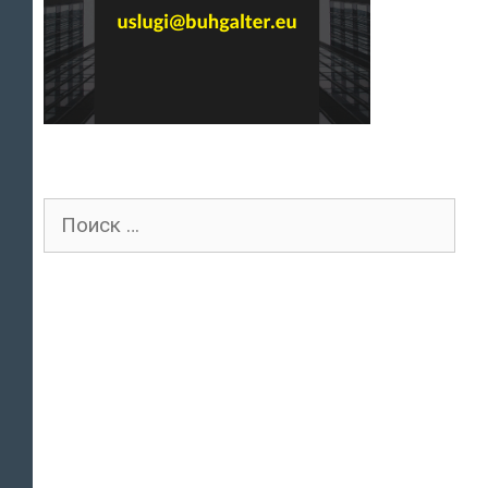
Поиск
для: