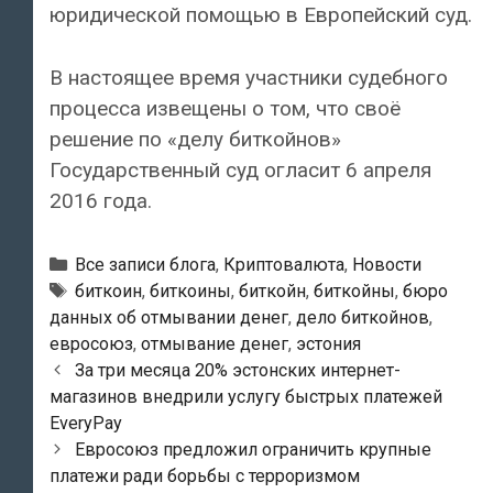
юридической помощью в Европейский суд.
В настоящее время участники судебного
процесса извещены о том, что своё
решение по «делу биткойнов»
Государственный суд огласит 6 апреля
2016 года.
Рубрики
Все записи блога
,
Криптовалюта
,
Новости
Тэги
биткоин
,
биткоины
,
биткойн
,
биткойны
,
бюро
данных об отмывании денег
,
дело биткойнов
,
евросоюз
,
отмывание денег
,
эстония
Навигация
За три месяца 20% эстонских интернет-
по
магазинов внедрили услугу быстрых платежей
записям
EveryPay
Евросоюз предложил ограничить крупные
платежи ради борьбы с терроризмом