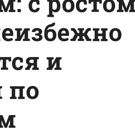
м: с росто
 неизбежно
тся и
 по
ам