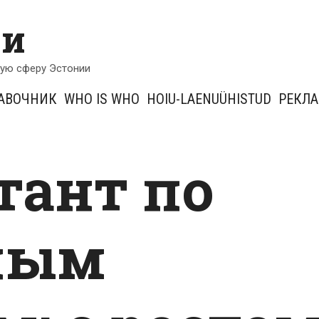
ии
кую сферу Эстонии
АВОЧНИК
WHO IS WHO
HOIU-LAENUÜHISTUD
РЕКЛ
тант по
ным