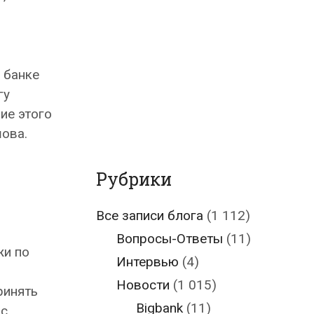
 банке
гу
ие этого
шова.
Рубрики
Все записи блога
(1 112)
Вопросы-Ответы
(11)
жи по
Интервью
(4)
Новости
(1 015)
ринять
Bigbank
(11)
 с