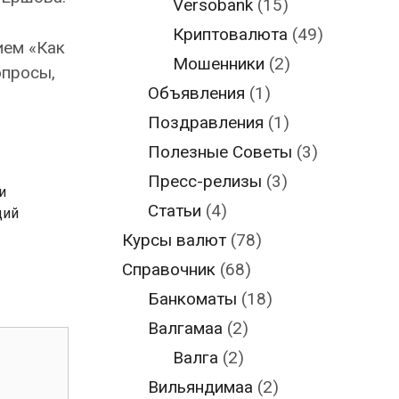
Versobank
(15)
Криптовалюта
(49)
ием «Как
Мошенники
(2)
опросы,
Объявления
(1)
Поздравления
(1)
Полезные Советы
(3)
Пресс-релизы
(3)
и
Статьи
(4)
ций
Курсы валют
(78)
Справочник
(68)
Банкоматы
(18)
Валгамаа
(2)
Валга
(2)
Вильяндимаа
(2)