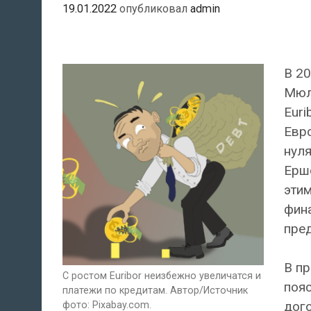
19.01.2022
опубликовал
admin
В 20
Мюл
Euri
Евр
нул
Ершо
этим
фина
пре
В п
С ростом Euribor неизбежно увеличатся и
пояс
платежи по кредитам. Автор/Источник
дого
фото: Pixabay.com.