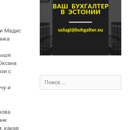
ии Мадис
ынка
выше
Оксана
зи с
Поиск
для:
чу и
ова
анк
, какая