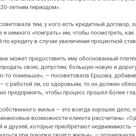
с 20-летним периодом».
ветовала тем, у кого есть кредитный договор, з
 и немного «поиграть» им, чтобы посмотреть, как
по кредиту в случае увеличения процентной став
 банк может предоставить ему обоснованный плат
т продать свою, допустим, большую новую и дорог
о-то поменьше», — посоветовала Ершова, добавив,
— с работой ли, со здоровьем, то он должен обяз
жно предпринять, чтобы процесс прошёл более гла
собственного жилья — это всегда хорошее дело, 
 финансовые возможности клиента рассчитаны. «О
й и друзей, которые приобретают недвижимость —
аться при покупке своего жилья», — подчеркнула