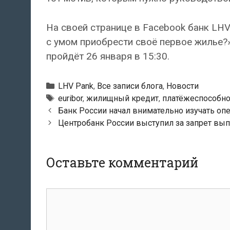
На своей странице в Facebook банк LHV
с умом приобрести своё первое жилье?»
пройдёт 26 января в 15:30.
Рубрики
LHV Pank
,
Все записи блога
,
Новости
Тэги
euribor
,
жилищный кредит
,
платёжеспособно
Навигация
Банк России начал внимательно изучать оп
по
Центробанк России выступил за запрет вып
записям
Оставьте комментарий
комментарий