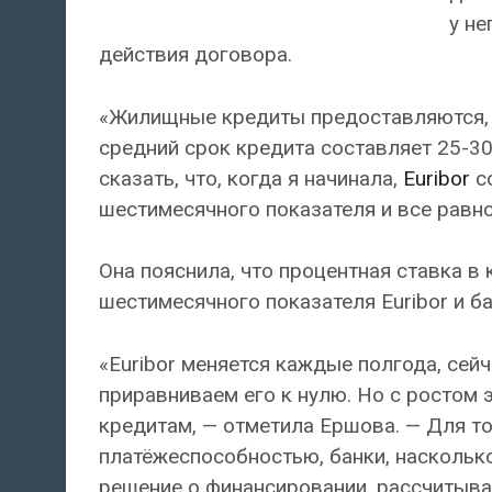
у не
действия договора.
«Жилищные кредиты предоставляются, к
средний срок кредита составляет 25-30
сказать, что, когда я начинала,
Euribor
со
шестимесячного показателя и все равно
Она пояснила, что процентная ставка в 
шестимесячного показателя Euribor и б
«Euribor меняется каждые полгода, сейч
приравниваем его к нулю. Но с ростом э
кредитам, — отметила Ершова. — Для т
платёжеспособностью, банки, насколько
решение о финансировании, рассчитыва