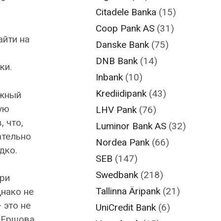
Citadele Banka
(15)
Coop Pank AS
(31)
айти на
Danske Bank
(75)
DNB Bank
(14)
ки.
Inbank
(10)
Krediidipank
(43)
ёжный
ую
LHV Pank
(76)
 что,
Luminor Bank AS
(32)
ательно
Nordea Pank
(66)
дко.
SEB
(147)
Swedbank
(218)
при
Tallinna Äripank
(21)
днако не
 это не
UniCredit Bank
(6)
 Ершова.