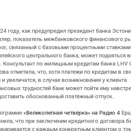
24 году, как предупредил президент банка Эстон
лер, показатель межбанковского финансового р
bor, связанный с базовыми процентными ставками
опейского центрального банка, может подняться 
я. Консультант по жилищным кредитам банка LHV 
ва отметила, что, хотя платежи по кредитам в свя
 и увеличатся, в случае возникновения у клиента
нсовых трудностей банк может пойти ему навстре
доставить обоснованный платёжный отпуск.
рограмме
«Великолепная четвёрка» на Радио 4
Ерш
нила, что при заключении кредитного договора б
варивается с каждым конкретным клиентом о том