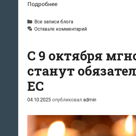
Шестимесячный
Подробнее
Euribor
подскочил
Рубрики
Все записи блога
до
Оставьте комментарий
2,156%
С 9 октября мг
станут обязате
ЕС
04.10.2025
опубликовал
admin