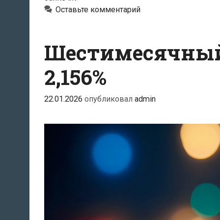
техническом
Оставьте комментарий
сбое,
из-
за
Шестимесячный 
которого
у
2,156%
клиентов
дважды
22.01.2026
опубликовал
admin
списали
деньги