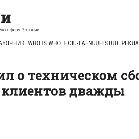
ии
кую сферу Эстонии
АВОЧНИК
WHO IS WHO
HOIU-LAENUÜHISTUD
РЕКЛ
л о техническом сбо
у клиентов дважды