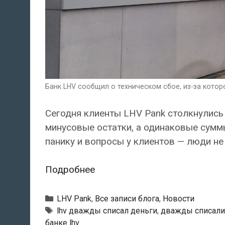
Банк LHV сообщил о техническом сбое, из-за которог
Сегодня клиенты LHV Pank столкнулись 
минусовые остатки, а одинаковые сумм
панику и вопросы у клиентов — люди не 
Банк
Подробнее
LHV
сообщил
Рубрики
LHV Pank
,
Все записи блога
,
Новости
о
Тэги
lhv дважды списал деньги
,
дважды списали
банке lhv