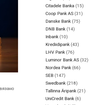
Citadele Banka
(15)
Coop Pank AS
(31)
Danske Bank
(75)
DNB Bank
(14)
Inbank
(10)
Krediidipank
(43)
LHV Pank
(76)
Luminor Bank AS
(32)
Nordea Pank
(66)
SEB
(147)
Swedbank
(218)
ивязано
Tallinna Äripank
(21)
UniCredit Bank
(6)