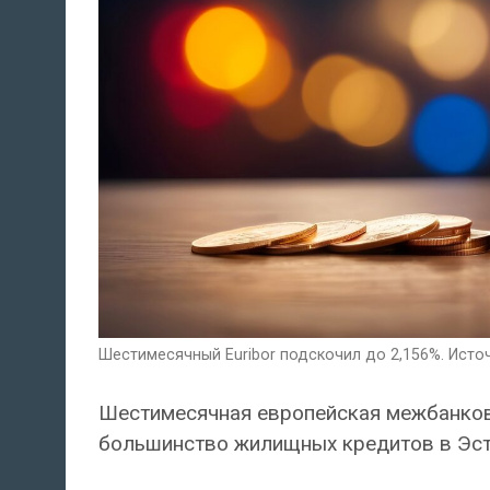
Шестимесячный Euribor подскочил до 2,156%. Источ
Шестимесячная европейская межбанковс
большинство жилищных кредитов в Эсто