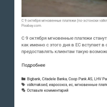
С 9 октября мгновенные платежи (по-эстонски välk
Pixabay.com.
С 9 октября мгновенные платежи станут
как именно с этого дня в ЕС вступает в
предоставлять клиентам такую возмож
С
Подробнее
9
октября
Рубрики
Bigbank
,
Citadele Banka
,
Coop Pank AS
,
LHV Pa
мгновенные
Тэги
välkmaksed
,
евросоюз
,
ес
,
мгновенные плат
Оставьте комментарий
платежи
станут
обязательными