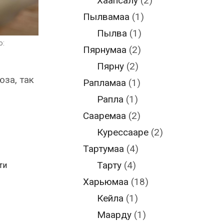
Хаапсалу
(2)
Пылвамаа
(1)
Пылва
(1)
о:
Пярнумаа
(2)
Пярну
(2)
юза, так
Рапламаа
(1)
Рапла
(1)
Сааремаа
(2)
Курессааре
(2)
Тартумаа
(4)
Тарту
(4)
ти
Харьюмаа
(18)
Кейла
(1)
Маарду
(1)