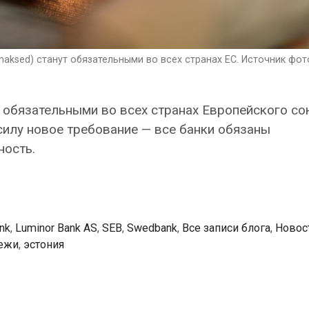
maksed) станут обязательными во всех странах ЕС. Источник фот
 обязательными во всех странах Европейского со
 силу новое требование — все банки обязаны
ность.
nk
,
Luminor Bank AS
,
SEB
,
Swedbank
,
Все записи блога
,
Новос
ежи
,
эстония