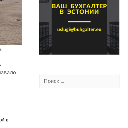
.
ь
ызвало
Поиск
для:
ой в