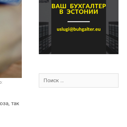
Поиск
о:
для:
юза, так