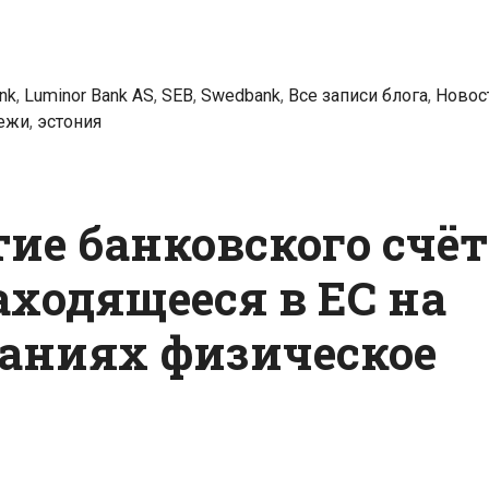
nk
,
Luminor Bank AS
,
SEB
,
Swedbank
,
Все записи блога
,
Новос
ежи
,
эстония
ие банковского счёт
аходящееся в ЕС на
аниях физическое