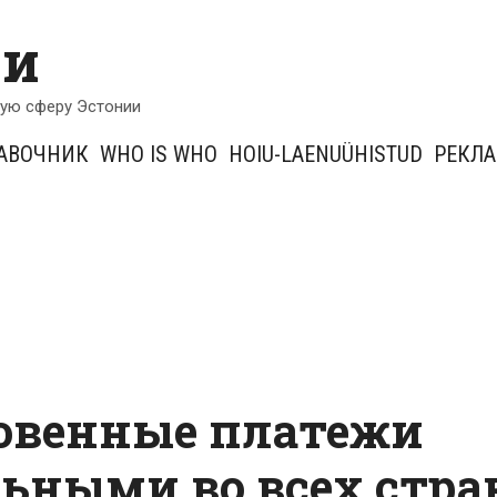
ии
кую сферу Эстонии
АВОЧНИК
WHO IS WHO
HOIU-LAENUÜHISTUD
РЕКЛ
новенные платежи
льными во всех стра