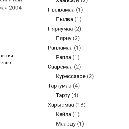
Хаапсалу
(2)
 мая 2004
Пылвамаа
(1)
Пылва
(1)
Пярнумаа
(2)
Пярну
(2)
Рапламаа
(1)
крытии
Рапла
(1)
ненно
Сааремаа
(2)
Курессааре
(2)
Тартумаа
(4)
Тарту
(4)
Харьюмаа
(18)
Кейла
(1)
Маарду
(1)