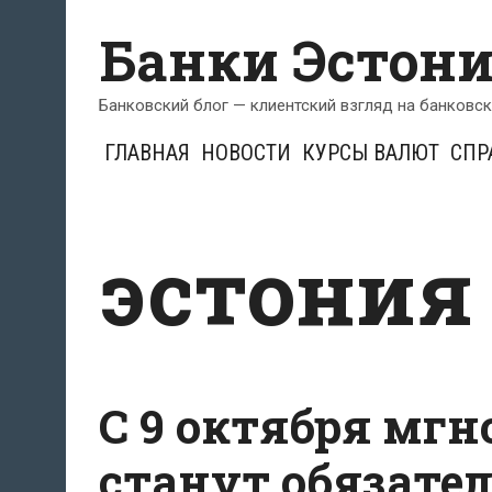
Перейти
Банки Эстон
к
содержимому
Банковский блог — клиентский взгляд на банковс
ГЛАВНАЯ
НОВОСТИ
КУРСЫ ВАЛЮТ
СПР
эстония
С 9 октября мг
станут обязате