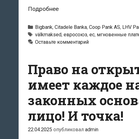
С
Подробнее
9
октября
Рубрики
Bigbank
,
Citadele Banka
,
Coop Pank AS
,
LHV Pa
мгновенные
Тэги
välkmaksed
,
евросоюз
,
ес
,
мгновенные плат
Оставьте комментарий
платежи
станут
обязательными
Право на открыт
во
всех
имеет каждое н
странах
законных основ
ЕС
лицо! И точка!
22.04.2025
опубликовал
admin