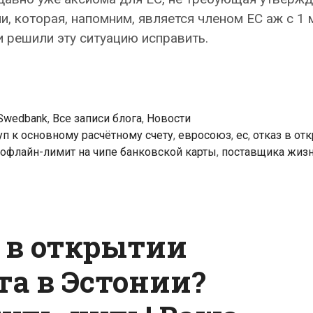
и, которая, напомним, является членом ЕС аж с 1
и решили эту ситуацию исправить.
Swedbank
,
Все записи блога
,
Новости
уп к основному расчётному счету
,
евросоюз
,
ес
,
отказ в от
офлайн-лимит на чипе банковской карты
,
поставщика жиз
 в открытии
та в Эстонии?