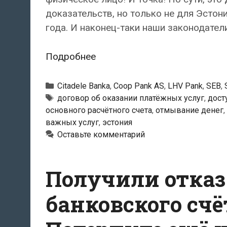
доказательств, но только не для Эстони
года. И наконец-таки наши законодател
Право
Подробнее
на
открытие
Рубрики
Citadele Banka
,
Coop Pank AS
,
LHV Pank
,
SEB
,
банковского
Тэги
договор об оказании платёжных услуг
,
дост
основного расчётного счета
,
отмывание денег
,
счёта
важных услуг
,
эстония
имеет
Оставьте комментарий
каждое
находящееся
в
Получили отказ
ЕС
банковского счё
на
законных
основаниях