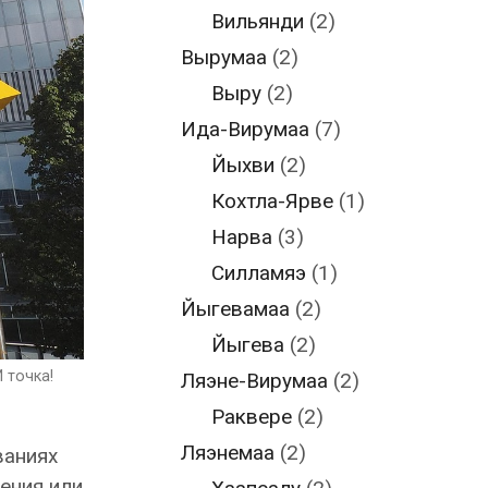
Вильянди
(2)
Вырумаа
(2)
Выру
(2)
Ида-Вирумаа
(7)
Йыхви
(2)
Кохтла-Ярве
(1)
Нарва
(3)
Силламяэ
(1)
Йыгевамаа
(2)
Йыгева
(2)
 точка!
Ляэне-Вирумаа
(2)
Раквере
(2)
Ляэнемаа
(2)
ваниях
дения или