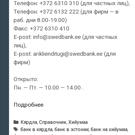
Телефон: +372 6310 310 (для частных лиц),
Телефон: +372 6132 222 (для фирм — в
раб. дни 8.00-19.00)
Факс: +372 6310 410
E-post: info@swedbank.ee (для частных
лиц),
E-post: ariklienditugi@swedbank.ee (для
фирм)
Открыто:
Пн. — Пт. — 10.00 — 14.00 .
Swedbank
Подробнее
—
Kärdla
Рубрики
Кярдла
,
Справочник
,
Хийумаа
kontor
Тэги
банк в кярдла
,
банк в эстонии
,
банк на хийумаа
,