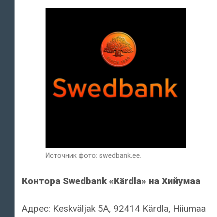
Источник фото: swedbank.ee.
Контора Swedbank «Kärdla» на Хийумаа
Адрес: Keskväljak 5A, 92414 Kärdla, Hiiumaa