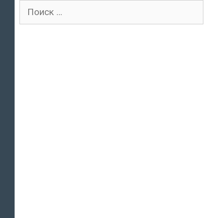
Поиск
для: