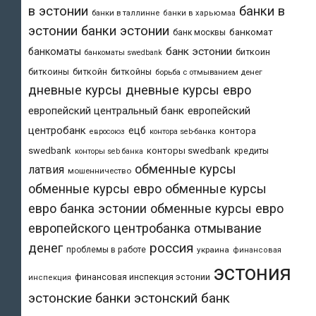
в эстонии
банки в
банки в таллинне
банки в харьюмаа
эстонии
банки эстонии
банкомат
банк москвы
банк эстонии
банкоматы
биткоин
банкоматы swedbank
биткоины
биткойн
биткойны
борьба с отмыванием денег
дневные курсы
дневные курсы евро
европейский центральный банк
европейский
центробанк
ецб
контора
евросоюз
контора seb-банка
swedbank
конторы swedbank
кредиты
конторы seb банка
обменные курсы
латвия
мошенничество
обменные курсы евро
обменные курсы
евро банка эстонии
обменные курсы евро
европейского центробанка
отмывание
денег
россия
проблемы в работе
украина
финансовая
эстония
финансовая инспекция эстонии
инспекция
эстонский банк
эстонские банки