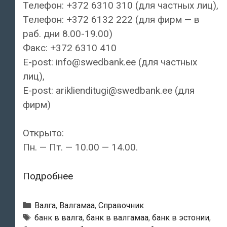
Телефон: +372 6310 310 (для частных лиц),
Телефон: +372 6132 222 (для фирм — в
раб. дни 8.00-19.00)
Факс: +372 6310 410
E-post: info@swedbank.ee (для частных
лиц),
E-post: ariklienditugi@swedbank.ee (для
фирм)
Открыто:
Пн. — Пт. — 10.00 — 14.00.
Swedbank
Подробнее
—
Valga
Рубрики
Валга
,
Валгамаа
,
Справочник
kontor
Тэги
банк в валга
,
банк в валгамаа
,
банк в эстонии
,