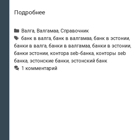
SEB
Подробнее
Pank
—
Рубрики
Валга
,
Валгамаа
,
Справочник
Valga
Тэги
банк в валга
,
банк в валгамаа
,
банк в эстонии
,
банки в валга
,
банки в валгамаа
,
банки в эстонии
,
kontor
банки эстонии
,
контора seb-банка
,
конторы seb
банка
,
эстонские банки
,
эстонский банк
1 комментарий