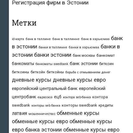
Регистрация фирм в Эстонии
Метки
банк
id-карта
банк в таллине
банк в таллинне
банк в харьюмаа
в эстонии
банки в
банки в таллинне
банки в харьюмаа
эстонии
банки эстонии
банкомат
банк москвы
банк эстонии
банкоматы
биткоин
банкоматы swedbank
биткоины
биткойн
биткойны
борьба с отмыванием денег
дневные курсы
дневные курсы евро
европейский центральный банк
европейский
центробанк
ецб
контора
евросоюз
контора seb-банка
swedbank
конторы swedbank
кредиты
конторы seb банка
обменные курсы
латвия
мошенничество
обменные курсы евро
обменные курсы
евро банка эстонии
обменные курсы евро