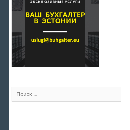
Поиск
для: