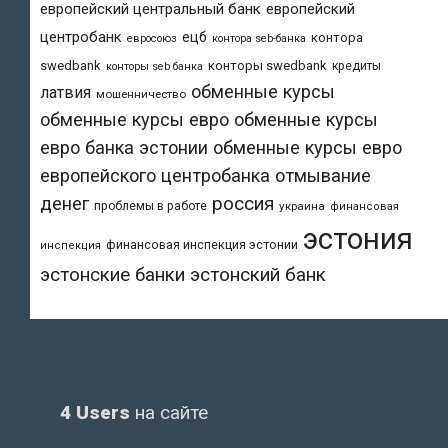
европейский центральный банк
европейский
центробанк
ецб
контора
евросоюз
контора seb-банка
swedbank
конторы swedbank
кредиты
конторы seb банка
обменные курсы
латвия
мошенничество
обменные курсы евро
обменные курсы
евро банка эстонии
обменные курсы евро
европейского центробанка
отмывание
денег
россия
проблемы в работе
украина
финансовая
эстония
финансовая инспекция эстонии
инспекция
эстонский банк
эстонские банки
4 Users
на сайте