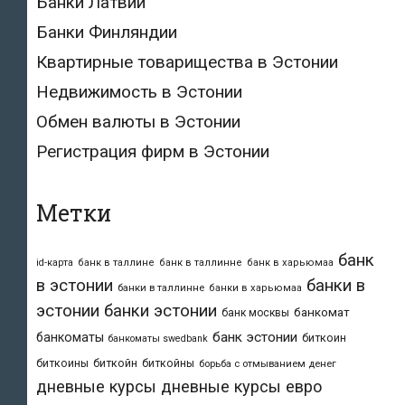
Банки Латвии
Банки Финляндии
Квартирные товарищества в Эстонии
Недвижимость в Эстонии
Обмен валюты в Эстонии
Регистрация фирм в Эстонии
Метки
банк
id-карта
банк в таллине
банк в таллинне
банк в харьюмаа
в эстонии
банки в
банки в таллинне
банки в харьюмаа
эстонии
банки эстонии
банкомат
банк москвы
банк эстонии
банкоматы
биткоин
банкоматы swedbank
биткоины
биткойн
биткойны
борьба с отмыванием денег
дневные курсы
дневные курсы евро