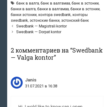
Тэги
банк в валга
,
банк в валгамаа
,
банк в эстонии
,
банки в валга
,
банки в валгамаа
,
банки в эстонии
,
банки эстонии
,
контора swedbank
,
конторы
swedbank
,
эстонские банки
,
эстонский банк
Навигация
Swedbank — Magistrali kontor
по
Swedbank — Dorpat kontor
записям
2 комментариев на “
Swedbank
— Valga kontor
”
Janis
31.07.2021 в 16:38
Hi. I wold like to know,can i open