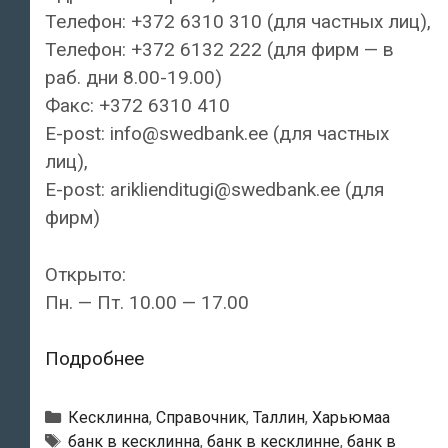
Телефон: +372 6310 310 (для частных лиц),
Телефон: +372 6132 222 (для фирм — в
раб. дни 8.00-19.00)
Факс: +372 6310 410
E-post: info@swedbank.ee (для частных
лиц),
E-post: ariklienditugi@swedbank.ee (для
фирм)
Открыто:
Пн. — Пт. 10.00 — 17.00
Swedbank
Подробнее
—
Rävala
Рубрики
Кесклинна
,
Справочник
,
Таллин
,
Харьюмаа
kontor
Тэги
банк в кесклинна
,
банк в кесклинне
,
банк в