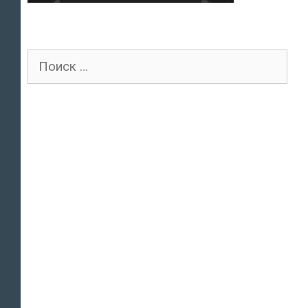
Поиск
для: