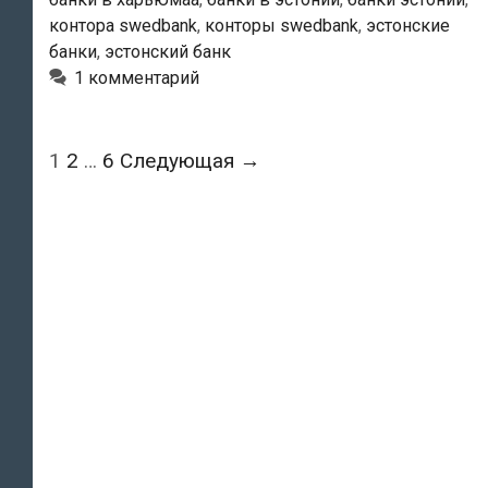
контора swedbank
,
конторы swedbank
,
эстонские
банки
,
эстонский банк
1 комментарий
Навигация
1
2
…
6
Следующая →
по
записям