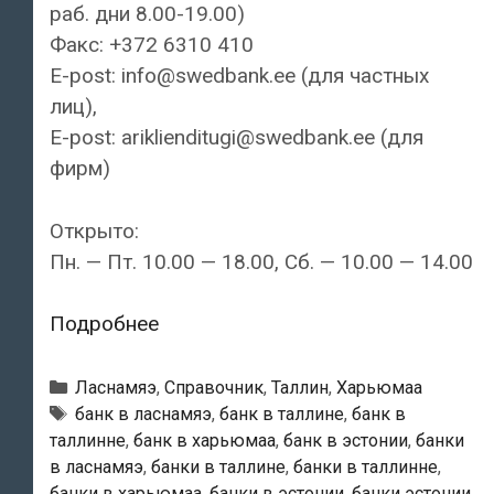
раб. дни 8.00-19.00)
Факс: +372 6310 410
E-post: info@swedbank.ee (для частных
лиц),
E-post: ariklienditugi@swedbank.ee (для
фирм)
Открыто:
Пн. — Пт. 10.00 — 18.00, Сб. — 10.00 — 14.00
Swedbank
Подробнее
—
Lasnamäe
Рубрики
Ласнамяэ
,
Справочник
,
Таллин
,
Харьюмаа
Centrumi
Тэги
банк в ласнамяэ
,
банк в таллине
,
банк в
таллинне
,
банк в харьюмаа
,
банк в эстонии
,
банки
kontor
в ласнамяэ
,
банки в таллине
,
банки в таллинне
,
банки в харьюмаа
,
банки в эстонии
,
банки эстонии
,