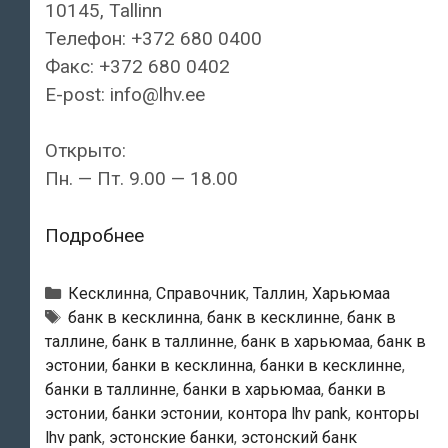
10145, Tallinn
Телефон: +372 680 0400
Факс: +372 680 0402
E-post: info@lhv.ee
Открыто:
Пн. — Пт. 9.00 — 18.00
LHV
Подробнее
Pank
—
Рубрики
Кесклинна
,
Справочник
,
Таллин
,
Харьюмаа
Tallinna
Тэги
банк в кесклинна
,
банк в кесклинне
,
банк в
таллине
,
банк в таллинне
,
банк в харьюмаа
,
банк в
kontor
эстонии
,
банки в кесклинна
,
банки в кесклинне
,
банки в таллинне
,
банки в харьюмаа
,
банки в
эстонии
,
банки эстонии
,
контора lhv pank
,
конторы
lhv pank
,
эстонские банки
,
эстонский банк