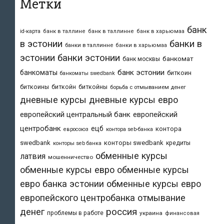
Метки
банк
id-карта
банк в таллине
банк в таллинне
банк в харьюмаа
в эстонии
банки в
банки в таллинне
банки в харьюмаа
эстонии
банки эстонии
банкомат
банк москвы
банк эстонии
банкоматы
биткоин
банкоматы swedbank
биткоины
биткойн
биткойны
борьба с отмыванием денег
дневные курсы
дневные курсы евро
европейский центральный банк
европейский
центробанк
ецб
контора
евросоюз
контора seb-банка
swedbank
конторы swedbank
кредиты
конторы seb банка
обменные курсы
латвия
мошенничество
обменные курсы евро
обменные курсы
евро банка эстонии
обменные курсы евро
европейского центробанка
отмывание
денег
россия
проблемы в работе
украина
финансовая