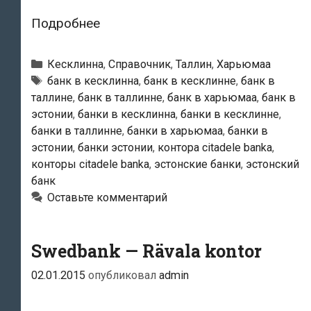
Citadele
Подробнее
banka
Eesti
Рубрики
Кесклинна
,
Справочник
,
Таллин
,
Харьюмаа
filiaal
Тэги
банк в кесклинна
,
банк в кесклинне
,
банк в
таллине
,
банк в таллинне
,
банк в харьюмаа
,
банк в
—
эстонии
,
банки в кесклинна
,
банки в кесклинне
,
Peakontor
банки в таллинне
,
банки в харьюмаа
,
банки в
эстонии
,
банки эстонии
,
контора citadele banka
,
конторы citadele banka
,
эстонские банки
,
эстонский
банк
Оставьте комментарий
Swedbank — Rävala kontor
02.01.2015
опубликовал
admin