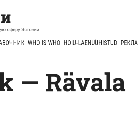
ии
кую сферу Эстонии
АВОЧНИК
WHO IS WHO
HOIU-LAENUÜHISTUD
РЕКЛ
k — Rävala