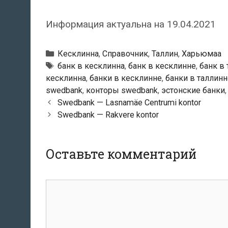
Информация актуальна на 19.04.2021
Рубрики
Кесклинна
,
Справочник
,
Таллин
,
Харьюмаа
Тэги
банк в кесклинна
,
банк в кесклинне
,
банк в
кесклинна
,
банки в кесклинне
,
банки в таллинн
swedbank
,
конторы swedbank
,
эстонские банки
Навигация
Swedbank — Lasnamäe Centrumi kontor
по
Swedbank — Rakvere kontor
записям
Оставьте комментарий
комментарий