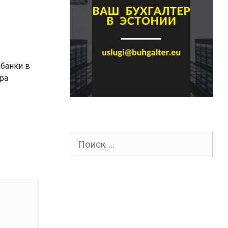
,
банки в
ра
Поиск
для: