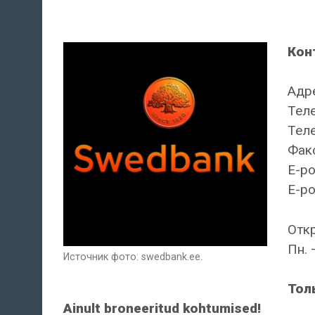
Кон
Адре
Теле
Теле
Факс
E-po
E-po
Отк
Пн. 
Источник фото: swedbank.ee.
Тол
Ainult broneeritud kohtumised!