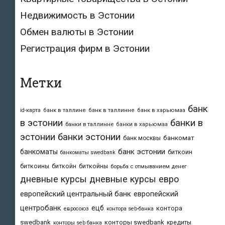
Недвижимость в Эстонии
Обмен валюты в Эстонии
Регистрация фирм в Эстонии
Метки
банк
id-карта
банк в таллине
банк в таллинне
банк в харьюмаа
в эстонии
банки в
банки в таллинне
банки в харьюмаа
эстонии
банки эстонии
банкомат
банк москвы
банк эстонии
банкоматы
биткоин
банкоматы swedbank
биткоины
биткойн
биткойны
борьба с отмыванием денег
дневные курсы
дневные курсы евро
европейский центральный банк
европейский
центробанк
ецб
контора
евросоюз
контора seb-банка
swedbank
конторы swedbank
кредиты
конторы seb банка