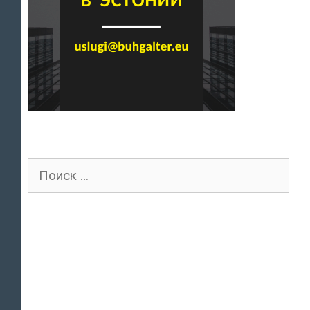
Поиск
для: