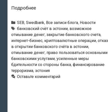
Получили
Подробнее
отказ
в
Рубрики
SEB
,
Swedbank
,
Все записи блога
,
Новости
открытии
Тэги
банковский счёт в эстонии
,
возможное
отмывание денег
,
закрытие банковского счета
,
банковского
интернет-бизнес
,
криптовалютные операции
,
отказ
счёта
в открытии банковского счёта в эстонии
,
в
отмывание денег
,
право пользоваться основными
Эстонии?
банковскими услугами
,
усиленные меры
Потерпите
бдительности со стороны банка
,
финансирование
ещё
терроризма
,
эстония
Оставьте комментарий
чуть-
чуть!
Ваша
проблема
возможно