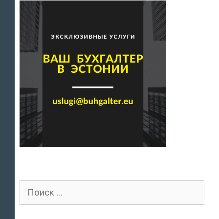
Поиск
для: