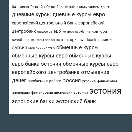
биткоины
биткойн
биткойны
борьба с отмыванием денег
дневные курсы
дневные курсы евро
европейский центральный банк
европейский
центробанк
ецб
контора
евросоюз
контора seb-банка
swedbank
конторы swedbank
кредиты
конторы seb банка
обменные курсы
латвия
мошенничество
обменные курсы евро
обменные курсы
евро банка эстонии
обменные курсы евро
европейского центробанка
отмывание
денег
россия
проблемы в работе
украина
финансовая
эстония
финансовая инспекция эстонии
инспекция
эстонский банк
эстонские банки