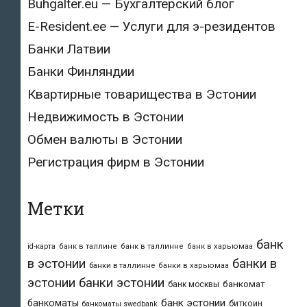
Buhgalter.eu — Бухгалтерский блог
E-Resident.ee — Услуги для э-резидентов
Банки Латвии
Банки Финляндии
Квартирные товарищества в Эстонии
Недвижимость в Эстонии
Обмен валюты в Эстонии
Регистрация фирм в Эстонии
Метки
банк
id-карта
банк в таллине
банк в таллинне
банк в харьюмаа
в эстонии
банки в
банки в таллинне
банки в харьюмаа
эстонии
банки эстонии
банкомат
банк москвы
банк эстонии
банкоматы
биткоин
банкоматы swedbank