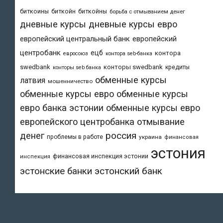
биткоины
биткойн
биткойны
борьба с отмыванием денег
дневные курсы
дневные курсы евро
европейский центральный банк
европейский
центробанк
ецб
контора
евросоюз
контора seb-банка
swedbank
конторы swedbank
кредиты
конторы seb банка
обменные курсы
латвия
мошенничество
обменные курсы евро
обменные курсы
евро банка эстонии
обменные курсы евро
европейского центробанка
отмывание
денег
россия
проблемы в работе
украина
финансовая
эстония
финансовая инспекция эстонии
инспекция
эстонский банк
эстонские банки