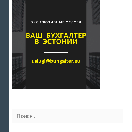
Поиск
для: