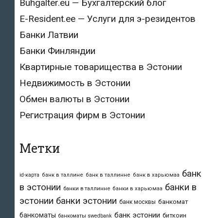
Buhgalter.eu — Бухгалтерский блог
E-Resident.ee — Услуги для э-резидентов
Банки Латвии
Банки Финляндии
Квартирные товарищества в Эстонии
Недвижимость в Эстонии
Обмен валюты в Эстонии
Регистрация фирм в Эстонии
Метки
банк
id-карта
банк в таллине
банк в таллинне
банк в харьюмаа
в эстонии
банки в
банки в таллинне
банки в харьюмаа
эстонии
банки эстонии
банкомат
банк москвы
банк эстонии
банкоматы
биткоин
банкоматы swedbank