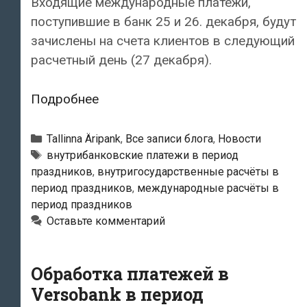
Входящие международные платежи,
поступившие в банк 25 и 26. декабря, будут
зачислены на счета клиентов в следующий
расчетный день (27 декабря).
Обработка
Подробнее
платежей
в
Рубрики
Tallinna Äripank
,
Все записи блога
,
Новости
Таллинском
Тэги
внутрибанковские платежи в период
праздников
,
внутригосударственные расчёты в
Бизнес-
период праздников
,
международные расчёты в
банке
период праздников
в
Оставьте комментарий
период
праздников
Обработка платежей в
Versobank в период