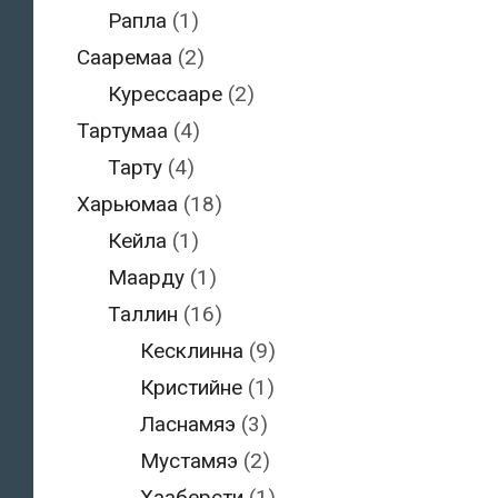
Рапла
(1)
Сааремаа
(2)
Курессааре
(2)
Тартумаа
(4)
Тарту
(4)
Харьюмаа
(18)
Кейла
(1)
Маарду
(1)
Таллин
(16)
Кесклинна
(9)
Кристийне
(1)
Ласнамяэ
(3)
Мустамяэ
(2)
Хааберсти
(1)