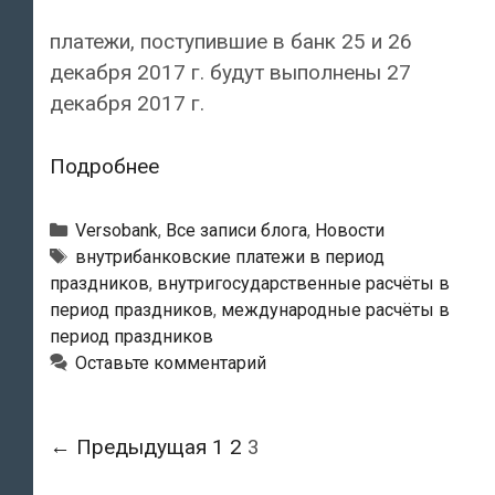
платежи, поступившие в банк 25 и 26
декабря 2017 г. будут выполнены 27
декабря 2017 г.
Обработка
Подробнее
платежей
в
Рубрики
Versobank
,
Все записи блога
,
Новости
Versobank
Тэги
внутрибанковские платежи в период
праздников
,
внутригосударственные расчёты в
в
период праздников
,
международные расчёты в
период
период праздников
праздников
Оставьте комментарий
Навигация
← Предыдущая
1
2
3
по