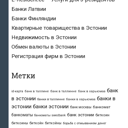
Банки Латвии
Банки Финляндии
Квартирные товарищества в Эстонии
Недвижимость в Эстонии
Обмен валюты в Эстонии
Регистрация фирм в Эстонии
Метки
банк
id-карта
банк в таллине
банк в таллинне
банк в харьюмаа
в эстонии
банки в
банки в таллинне
банки в харьюмаа
эстонии
банки эстонии
банкомат
банк москвы
банк эстонии
банкоматы
биткоин
банкоматы swedbank
биткоины
биткойн
биткойны
борьба с отмыванием денег