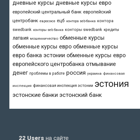
дневные курсы
дневные курсы евро
европейский центральный банк
европейский
центробанк
ецб
контора
евросоюз
контора seb-банка
swedbank
конторы swedbank
кредиты
конторы seb банка
обменные курсы
латвия
мошенничество
обменные курсы евро
обменные курсы
евро банка эстонии
обменные курсы евро
европейского центробанка
отмывание
денег
россия
проблемы в работе
украина
финансовая
эстония
финансовая инспекция эстонии
инспекция
эстонский банк
эстонские банки
22 Users
на сайте