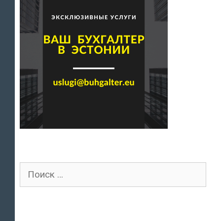
Поиск
для: