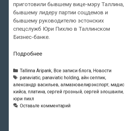
приготовили бывшему вице-мэру Таллина,
бывшему лидеру партии соцдемов и
бывшему руководителю эстонских
спецслужб Юри Пихлю в Таллинском
Бизнес-банке.
Зачем
Подробнее
российским
олигархам
Рубрики
Tallinna Äripank
,
Все записи блога
,
Новости
нанимать
Тэги
panaviatic
,
panaviatic holding
,
айн сеппик
,
александр васильев
,
алмазювелирэкспорт
,
мадис
на
кийса
,
платина
,
сергей грозный
,
сергей элошвили
,
работу
юри пихл
Юри
Оставьте комментарий
Пихла?