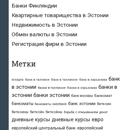
Банки Финляндии
Квартирные товарищества в Эстонии
Недвижимость в Эстонии
Обмен валюты в Эстонии
Регистрация фирм в Эстонии
Метки
банк
id-карта
банк в таллине
банк в таллинне
банк в харьюмаа
в эстонии
банки в
банки в таллинне
банки в харьюмаа
эстонии
банки эстонии
банкомат
банк москвы
банк эстонии
банкоматы
биткоин
банкоматы swedbank
биткоины
биткойн
биткойны
борьба с отмыванием денег
дневные курсы
дневные курсы евро
европейский центральный банк
европейский