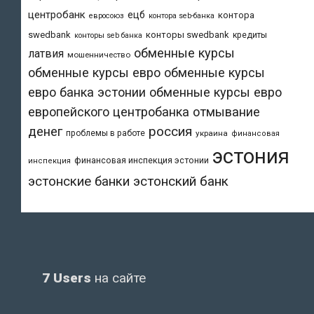
центробанк
ецб
контора
евросоюз
контора seb-банка
swedbank
конторы swedbank
кредиты
конторы seb банка
обменные курсы
латвия
мошенничество
обменные курсы евро
обменные курсы
евро банка эстонии
обменные курсы евро
европейского центробанка
отмывание
денег
россия
проблемы в работе
украина
финансовая
эстония
финансовая инспекция эстонии
инспекция
эстонский банк
эстонские банки
7 Users
на сайте