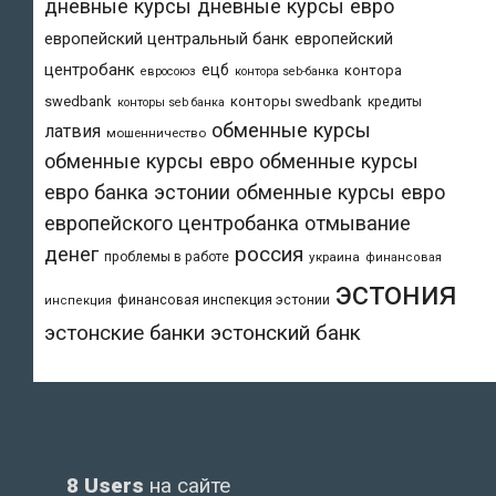
дневные курсы
дневные курсы евро
европейский центральный банк
европейский
центробанк
ецб
контора
евросоюз
контора seb-банка
swedbank
конторы swedbank
кредиты
конторы seb банка
обменные курсы
латвия
мошенничество
обменные курсы евро
обменные курсы
евро банка эстонии
обменные курсы евро
европейского центробанка
отмывание
денег
россия
проблемы в работе
украина
финансовая
эстония
финансовая инспекция эстонии
инспекция
эстонский банк
эстонские банки
8 Users
на сайте