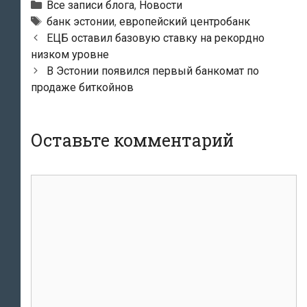
Рубрики
Все записи блога
,
Новости
Тэги
банк эстонии
,
европейский центробанк
Навигация
ЕЦБ оставил базовую ставку на рекордно
по
низком уровне
записям
В Эстонии появился первый банкомат по
продаже биткойнов
Оставьте комментарий
комментарий