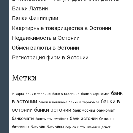
Банки Латвии
Банки Финляндии
Квартирные товарищества в Эстонии
Недвижимость в Эстонии
Обмен валюты в Эстонии
Регистрация фирм в Эстонии
Метки
банк
id-карта
банк в таллине
банк в таллинне
банк в харьюмаа
в эстонии
банки в
банки в таллинне
банки в харьюмаа
эстонии
банки эстонии
банкомат
банк москвы
банк эстонии
банкоматы
биткоин
банкоматы swedbank
биткоины
биткойн
биткойны
борьба с отмыванием денег