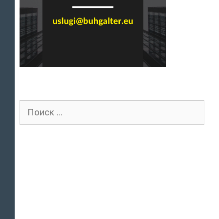
Поиск
для: