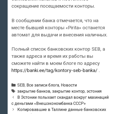
сокращение посещаемости конторы.
В сообщении банка отмечается, что на
месте бывшей конторы «Pirita» останется
автомат для выдачи и внесения наличных.
Полный список банковских контор SEB, а
также адреса и время их работы вы
сможете найти в моем блоге по адресу
https://banki.ee/tag/kontory-seb-banka/
.
Рубрики
SEB
,
Все записи блога
,
Новости
Тэги
закрытие банков
,
закрытие контор
,
эстония
Навигация
В Эстонии полыхает скандал вокруг махинаций
по
с деньгами «Внешэкономбанка СССР»
записям
Копировавшие в Таллине данные банковских