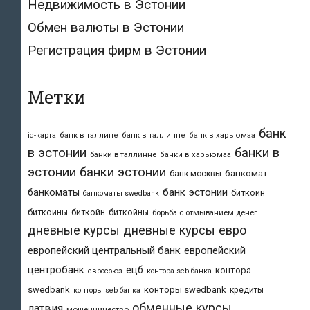
Недвижимость в Эстонии
Обмен валюты в Эстонии
Регистрация фирм в Эстонии
Метки
банк
id-карта
банк в таллине
банк в таллинне
банк в харьюмаа
в эстонии
банки в
банки в таллинне
банки в харьюмаа
эстонии
банки эстонии
банкомат
банк москвы
банк эстонии
банкоматы
биткоин
банкоматы swedbank
биткоины
биткойн
биткойны
борьба с отмыванием денег
дневные курсы
дневные курсы евро
европейский центральный банк
европейский
центробанк
ецб
контора
евросоюз
контора seb-банка
swedbank
конторы swedbank
кредиты
конторы seb банка
обменные курсы
латвия
мошенничество