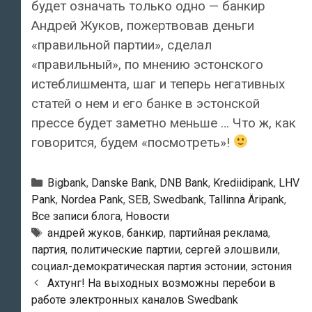
будет означать только одно — банкир
Андрей Жуков, пожертвовав деньги
«правильной партии», сделал
«правильный», по мнению эстонского
истеблишмента, шаг и теперь негативных
статей о нем и его банке в эстонской
прессе будет заметно меньше … Что ж, как
говорится, будем «посмотреть»!
Рубрики
Bigbank
,
Danske Bank
,
DNB Bank
,
Krediidipank
,
LHV
Pank
,
Nordea Pank
,
SEB
,
Swedbank
,
Tallinna Äripank
,
Все записи блога
,
Новости
Тэги
андрей жуков
,
банкир
,
партийная реклама
,
партия
,
политические партии
,
сергей элошвили
,
социал-демократическая партия эстонии
,
эстония
Навигация
Ахтунг! На выходных возможны перебои в
по
работе электронных каналов Swedbank