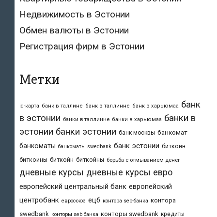
Недвижимость в Эстонии
Обмен валюты в Эстонии
Регистрация фирм в Эстонии
Метки
банк
id-карта
банк в таллине
банк в таллинне
банк в харьюмаа
в эстонии
банки в
банки в таллинне
банки в харьюмаа
эстонии
банки эстонии
банкомат
банк москвы
банк эстонии
банкоматы
биткоин
банкоматы swedbank
биткоины
биткойн
биткойны
борьба с отмыванием денег
дневные курсы
дневные курсы евро
европейский центральный банк
европейский
центробанк
ецб
контора
евросоюз
контора seb-банка
swedbank
конторы swedbank
кредиты
конторы seb банка