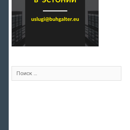
Поиск
для: