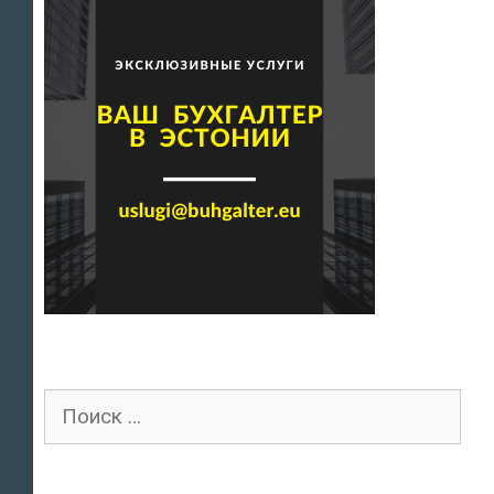
Поиск
для: