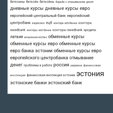
биткоины
биткойн
биткойны
борьба с отмыванием денег
дневные курсы
дневные курсы евро
европейский центральный банк
европейский
центробанк
ецб
контора
евросоюз
контора seb-банка
swedbank
конторы swedbank
кредиты
конторы seb банка
обменные курсы
латвия
мошенничество
обменные курсы евро
обменные курсы
евро банка эстонии
обменные курсы евро
европейского центробанка
отмывание
денег
россия
проблемы в работе
украина
финансовая
эстония
финансовая инспекция эстонии
инспекция
эстонский банк
эстонские банки