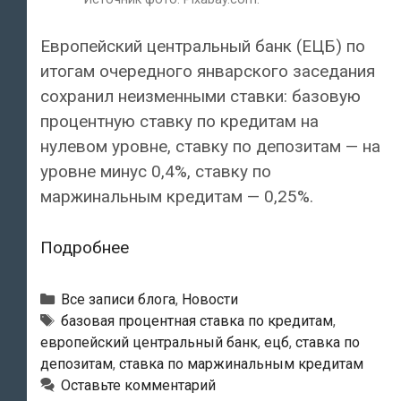
Европейский центральный банк (ЕЦБ) по
итогам очередного январского заседания
сохранил неизменными ставки: базовую
процентную ставку по кредитам на
нулевом уровне, ставку по депозитам — на
уровне минус 0,4%, ставку по
маржинальным кредитам — 0,25%.
Европейский
Подробнее
центральный
банк
Рубрики
Все записи блога
,
Новости
сохранил
Тэги
базовая процентная ставка по кредитам
,
европейский центральный банк
,
ецб
,
ставка по
нулевую
депозитам
,
ставка по маржинальным кредитам
процентную
Оставьте комментарий
ставку