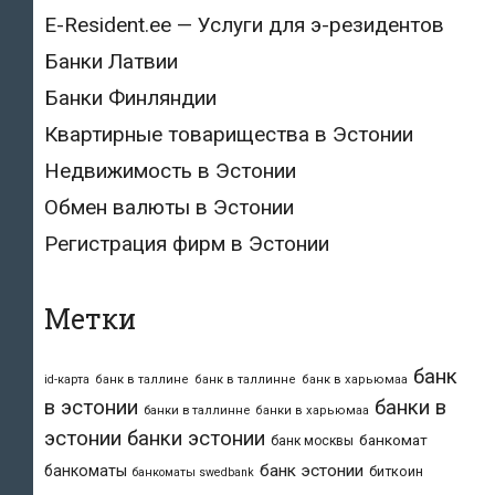
E-Resident.ee — Услуги для э-резидентов
Банки Латвии
Банки Финляндии
Квартирные товарищества в Эстонии
Недвижимость в Эстонии
Обмен валюты в Эстонии
Регистрация фирм в Эстонии
Метки
банк
id-карта
банк в таллине
банк в таллинне
банк в харьюмаа
в эстонии
банки в
банки в таллинне
банки в харьюмаа
эстонии
банки эстонии
банкомат
банк москвы
банк эстонии
банкоматы
биткоин
банкоматы swedbank