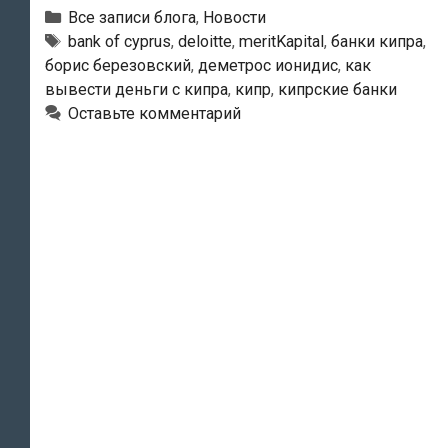
был
Рубрики
Все записи блога
,
Новости
впервые
Тэги
bank of cyprus
,
deloitte
,
meritKapital
,
банки кипра
,
борис березовский
,
деметрос ионидис
,
как
официально
вывести деньги с кипра
,
кипр
,
кипрские банки
продан
Оставьте комментарий
«замороженный»
вклад