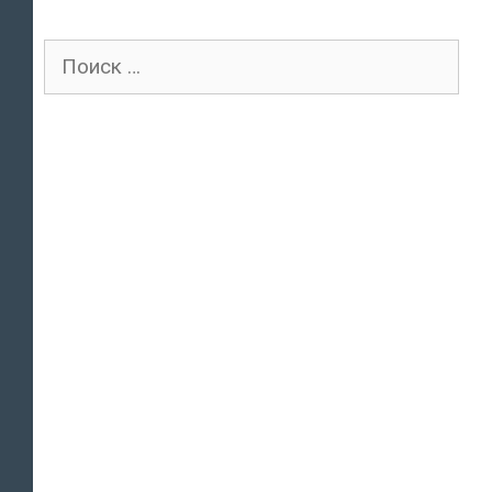
Поиск
для: