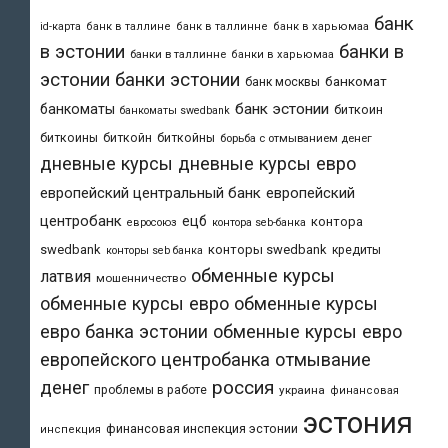
банк
id-карта
банк в таллине
банк в таллинне
банк в харьюмаа
в эстонии
банки в
банки в таллинне
банки в харьюмаа
эстонии
банки эстонии
банкомат
банк москвы
банк эстонии
банкоматы
биткоин
банкоматы swedbank
биткоины
биткойн
биткойны
борьба с отмыванием денег
дневные курсы
дневные курсы евро
европейский центральный банк
европейский
центробанк
ецб
контора
евросоюз
контора seb-банка
swedbank
конторы swedbank
кредиты
конторы seb банка
обменные курсы
латвия
мошенничество
обменные курсы евро
обменные курсы
евро банка эстонии
обменные курсы евро
европейского центробанка
отмывание
денег
россия
проблемы в работе
украина
финансовая
эстония
финансовая инспекция эстонии
инспекция