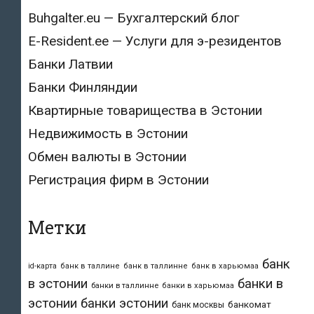
Buhgalter.eu — Бухгалтерский блог
E-Resident.ee — Услуги для э-резидентов
Банки Латвии
Банки Финляндии
Квартирные товарищества в Эстонии
Недвижимость в Эстонии
Обмен валюты в Эстонии
Регистрация фирм в Эстонии
Метки
банк
id-карта
банк в таллине
банк в таллинне
банк в харьюмаа
в эстонии
банки в
банки в таллинне
банки в харьюмаа
эстонии
банки эстонии
банкомат
банк москвы