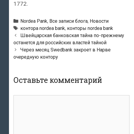
1772.
Рубрики
Nordea Pank
,
Все записи блога
,
Новости
Тэги
контора nordea bank
,
конторы nordea bank
Навигация
Швейцарская банковская тайна по-прежнему
по
останется для российских властей тайной
записям
Через месяц Swedbank закроет в Нарве
очередную контору
Оставьте комментарий
комментарий