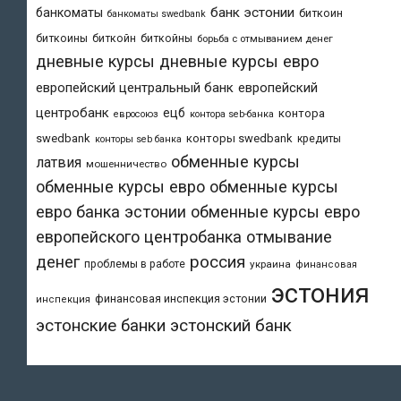
банк эстонии
банкоматы
биткоин
банкоматы swedbank
биткоины
биткойн
биткойны
борьба с отмыванием денег
дневные курсы
дневные курсы евро
европейский центральный банк
европейский
центробанк
ецб
контора
евросоюз
контора seb-банка
swedbank
конторы swedbank
кредиты
конторы seb банка
обменные курсы
латвия
мошенничество
обменные курсы евро
обменные курсы
евро банка эстонии
обменные курсы евро
европейского центробанка
отмывание
денег
россия
проблемы в работе
украина
финансовая
эстония
финансовая инспекция эстонии
инспекция
эстонский банк
эстонские банки