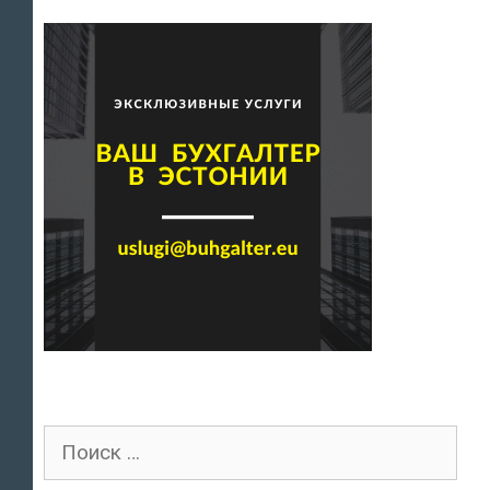
Поиск
для: