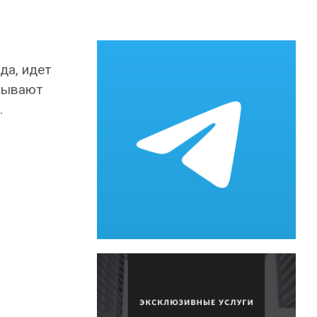
да, идет
вывают
.