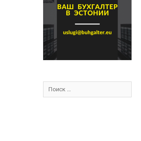
Поиск
для: