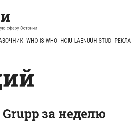
ии
кую сферу Эстонии
АВОЧНИК
WHO IS WHO
HOIU-LAENUÜHISTUD
РЕКЛ
ций
 Grupp за неделю