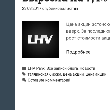
23.08.2017
опубликовал
admin
Цена акций эстонск
вверх. За последню
рост стоимости акц
Цена
Подробнее
акций
LHV
Рубрики
LHV Pank
,
Все записи блога
,
Новости
Grupp
Тэги
таллинская биржа
,
цена акции
,
цена акций
за
Оставьте комментарий
неделю
выросла
на
7,4%