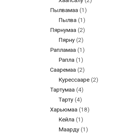
Хаапсалу
(2)
Пылвамаа
(1)
Пылва
(1)
Пярнумаа
(2)
Пярну
(2)
Рапламаа
(1)
Рапла
(1)
Сааремаа
(2)
Курессааре
(2)
Тартумаа
(4)
Тарту
(4)
Харьюмаа
(18)
Кейла
(1)
Маарду
(1)