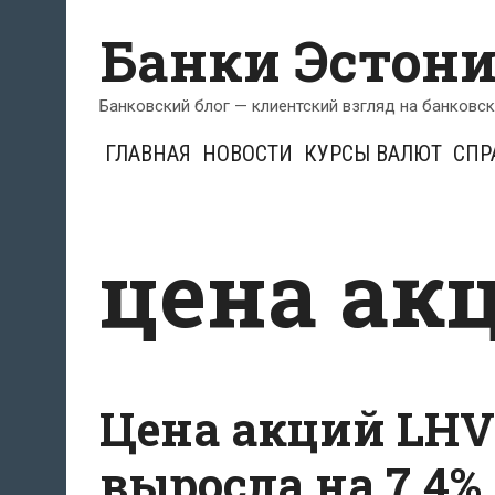
Перейти
Банки Эстон
к
содержимому
Банковский блог — клиентский взгляд на банковс
ГЛАВНАЯ
НОВОСТИ
КУРСЫ ВАЛЮТ
СПР
цена ак
Цена акций LHV
выросла на 7,4%