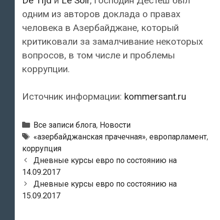
De Tijd
и
Le Soir
, господин Дестеш был
одним из авторов доклада о правах
человека в Азербайджане, который
критиковали за замалчивание некоторых
вопросов, в том числе и проблемы
коррупции.
Источник информации:
kommersant.ru
Рубрики
Все записи блога
,
Новости
Тэги
«азербайджанская прачечная»
,
европарламент
,
коррупция
Навигация
Дневные курсы евро по состоянию на
по
14.09.2017
записям
Дневные курсы евро по состоянию на
15.09.2017