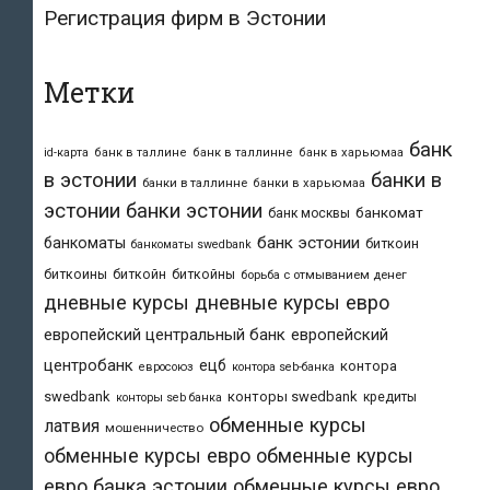
Регистрация фирм в Эстонии
Метки
банк
id-карта
банк в таллине
банк в таллинне
банк в харьюмаа
в эстонии
банки в
банки в таллинне
банки в харьюмаа
эстонии
банки эстонии
банкомат
банк москвы
банк эстонии
банкоматы
биткоин
банкоматы swedbank
биткоины
биткойн
биткойны
борьба с отмыванием денег
дневные курсы
дневные курсы евро
европейский центральный банк
европейский
центробанк
ецб
контора
евросоюз
контора seb-банка
swedbank
конторы swedbank
кредиты
конторы seb банка
обменные курсы
латвия
мошенничество
обменные курсы евро
обменные курсы
евро банка эстонии
обменные курсы евро