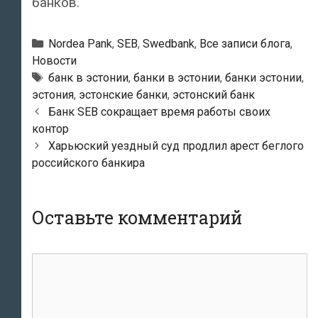
банков.
Рубрики
Nordea Pank
,
SEB
,
Swedbank
,
Все записи блога
,
Новости
Тэги
банк в эстонии
,
банки в эстонии
,
банки эстонии
,
эстония
,
эстонские банки
,
эстонский банк
Навигация
Банк SEB сокращает время работы своих
по
контор
записям
Харьюский уездный суд продлил арест беглого
российского банкира
Оставьте комментарий
комментарий