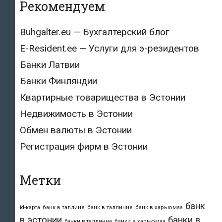
Рекомендуем
Buhgalter.eu — Бухгалтерский блог
E-Resident.ee — Услуги для э-резидентов
Банки Латвии
Банки Финляндии
Квартирные товарищества в Эстонии
Недвижимость в Эстонии
Обмен валюты в Эстонии
Регистрация фирм в Эстонии
Метки
банк
id-карта
банк в таллине
банк в таллинне
банк в харьюмаа
в эстонии
банки в
банки в таллинне
банки в харьюмаа