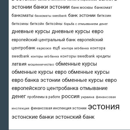
эстонии
банки эстонии
банкомат
банк москвы
банк эстонии
банкоматы
биткоин
банкоматы swedbank
биткоины
биткойн
биткойны
борьба с отмыванием денег
дневные курсы
дневные курсы евро
европейский центральный банк
европейский
центробанк
ецб
контора
евросоюз
контора seb-банка
swedbank
конторы swedbank
кредиты
конторы seb банка
обменные курсы
латвия
мошенничество
обменные курсы евро
обменные курсы
евро банка эстонии
обменные курсы евро
европейского центробанка
отмывание
денег
россия
проблемы в работе
украина
финансовая
эстония
финансовая инспекция эстонии
инспекция
эстонский банк
эстонские банки