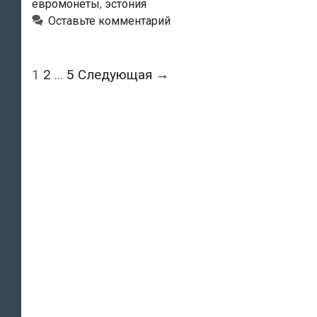
евромонеты
,
эстония
было
Оставьте комментарий
два
случая
обнаружения
Навигация
1
2
…
5
Следующая →
фальшивых
по
денег
записям