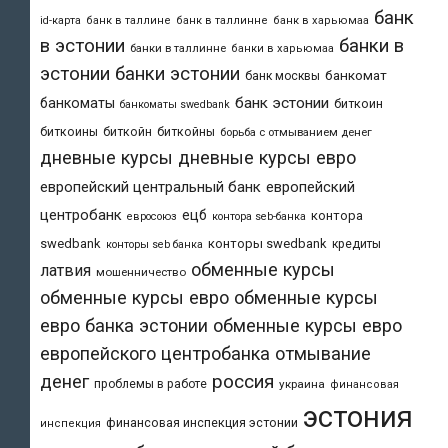
банк
id-карта
банк в таллине
банк в таллинне
банк в харьюмаа
в эстонии
банки в
банки в таллинне
банки в харьюмаа
эстонии
банки эстонии
банкомат
банк москвы
банк эстонии
банкоматы
биткоин
банкоматы swedbank
биткоины
биткойн
биткойны
борьба с отмыванием денег
дневные курсы
дневные курсы евро
европейский центральный банк
европейский
центробанк
ецб
контора
евросоюз
контора seb-банка
swedbank
конторы swedbank
кредиты
конторы seb банка
обменные курсы
латвия
мошенничество
обменные курсы евро
обменные курсы
евро банка эстонии
обменные курсы евро
европейского центробанка
отмывание
денег
россия
проблемы в работе
украина
финансовая
эстония
финансовая инспекция эстонии
инспекция