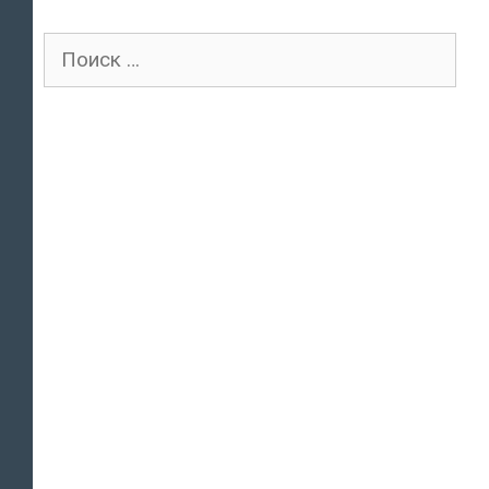
Поиск
для: