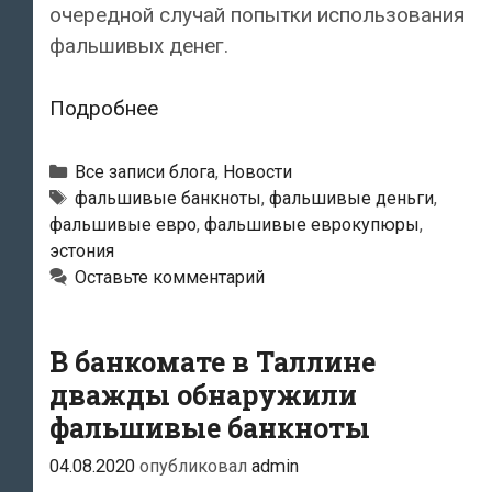
очередной случай попытки использования
фальшивых денег.
В
Подробнее
Таллине
мужчина
Рубрики
Все записи блога
,
Новости
пытался
Тэги
фальшивые банкноты
,
фальшивые деньги
,
фальшивые евро
,
фальшивые еврокупюры
,
расплатиться
эстония
фальшивой
Оставьте комментарий
купюрой
В банкомате в Таллине
дважды обнаружили
фальшивые банкноты
04.08.2020
опубликовал
admin