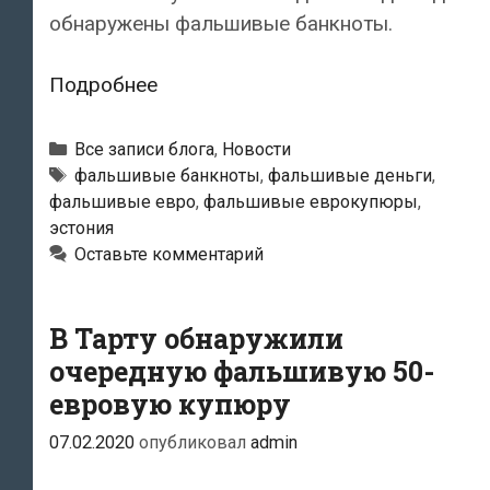
обнаружены фальшивые банкноты.
В
Подробнее
банкомате
в
Рубрики
Все записи блога
,
Новости
Таллине
Тэги
фальшивые банкноты
,
фальшивые деньги
,
фальшивые евро
,
фальшивые еврокупюры
,
дважды
эстония
обнаружили
Оставьте комментарий
фальшивые
банкноты
В Тарту обнаружили
очередную фальшивую 50-
евровую купюру
07.02.2020
опубликовал
admin