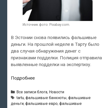
Источник фото: Pixabay.com.
В Эстонии снова появились фальшивые
деньги. На прошлой неделе в Тарту было
два случая обнаружения денег с
признаками подделки. Полиция отправила
выявленные подделки на экспертизу.
На
Подробнее
прошлой
неделе
Рубрики
Все записи блога
,
Новости
в
Тэги
tartu
,
фальшивые банкноты
,
фальшивые
деньги
,
фальшивые евро
,
фальшивые
Эстонии