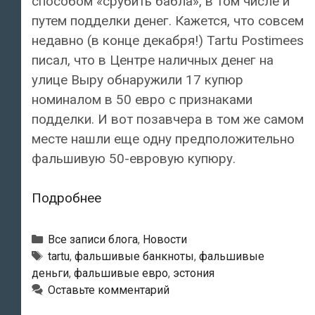
способом «срубить бабла», в том числе и
путем подделки денег. Кажется, что совсем
недавно (в конце декабря!) Tartu Postimees
писал, что в Центре наличных денег на
улице Выру обнаружили 17 купюр
номиналом в 50 евро с признаками
подделки. И вот позавчера в том же самом
месте нашли еще одну предположительно
фальшивую 50-евровую купюру.
В
Подробнее
Тарту
обнаружили
Рубрики
Все записи блога
,
Новости
очередную
Тэги
tartu
,
фальшивые банкноты
,
фальшивые
деньги
,
фальшивые евро
,
эстония
фальшивую
Оставьте комментарий
50-