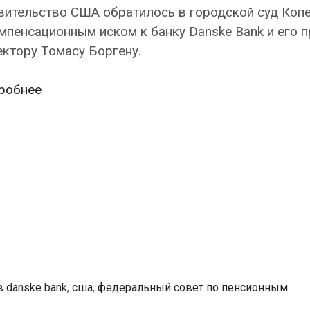
вительство США обратилось в городской суд Копе
мпенсационным иском к банку Danske Bank и его 
ктору Томасу Боргену.
Соединенные
робнее
Штаты
Америки
подали
в
суд
на
Danske
Bank
за
отмывание
 danske bank
,
сша
,
федеральный совет по пенсионным
денег