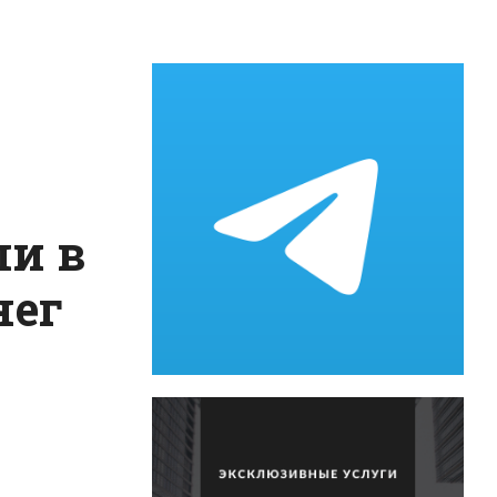
и в
нег