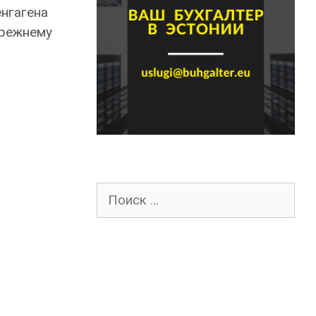
нгагена
прежнему
Поиск
для: