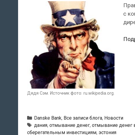
Пра
с ко
дире
Под
Дядя Сэм. Источник фото: ru.wikipedia.org.
Рубрики
Danske Bank
,
Все записи блога
,
Новости
Тэги
дания
,
отмывание денег
,
отмывание денег в
сберегательным инвестициям
,
эстония