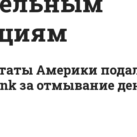
тельным
ициям
таты Америки подал
ank за отмывание де