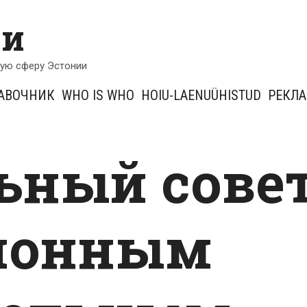
ии
кую сферу Эстонии
АВОЧНИК
WHO IS WHO
HOIU-LAENUÜHISTUD
РЕКЛ
ьный сове
сионным