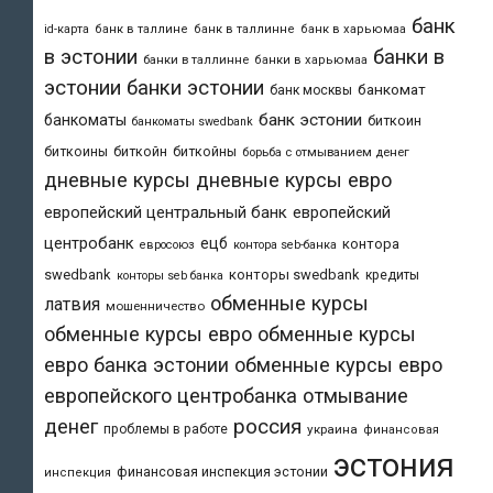
банк
id-карта
банк в таллине
банк в таллинне
банк в харьюмаа
в эстонии
банки в
банки в таллинне
банки в харьюмаа
эстонии
банки эстонии
банкомат
банк москвы
банк эстонии
банкоматы
биткоин
банкоматы swedbank
биткоины
биткойн
биткойны
борьба с отмыванием денег
дневные курсы
дневные курсы евро
европейский центральный банк
европейский
центробанк
ецб
контора
евросоюз
контора seb-банка
swedbank
конторы swedbank
кредиты
конторы seb банка
обменные курсы
латвия
мошенничество
обменные курсы евро
обменные курсы
евро банка эстонии
обменные курсы евро
европейского центробанка
отмывание
денег
россия
проблемы в работе
украина
финансовая
эстония
финансовая инспекция эстонии
инспекция