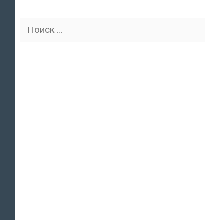
Поиск
для: