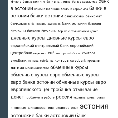
банк
id-карта
банк в таллине
банк в таллинне
банк в харьюмаа
в эстонии
банки в
банки в таллинне
банки в харьюмаа
эстонии
банки эстонии
банкомат
банк москвы
банк эстонии
банкоматы
биткоин
банкоматы swedbank
биткоины
биткойн
биткойны
борьба с отмыванием денег
дневные курсы
дневные курсы евро
европейский центральный банк
европейский
центробанк
ецб
контора
евросоюз
контора seb-банка
swedbank
конторы swedbank
кредиты
конторы seb банка
обменные курсы
латвия
мошенничество
обменные курсы евро
обменные курсы
евро банка эстонии
обменные курсы евро
европейского центробанка
отмывание
денег
россия
проблемы в работе
украина
финансовая
эстония
финансовая инспекция эстонии
инспекция
эстонский банк
эстонские банки