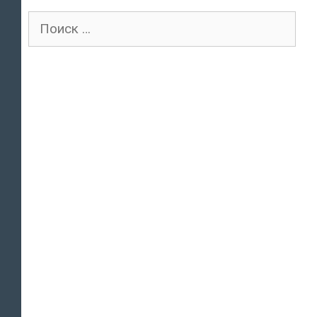
Поиск
для: