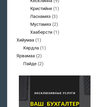
Кесклинна
(9)
Кристийне
(1)
Ласнамяэ
(3)
Мустамяэ
(2)
Хааберсти
(1)
Хийумаа
(1)
Кярдла
(1)
Ярвамаа
(2)
Пайде
(2)