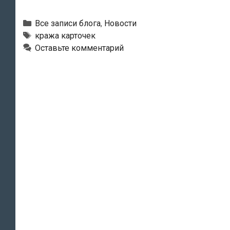
носившей
в
Рубрики
Все записи блога
,
Новости
кошельке
Тэги
кража карточек
Оставьте комментарий
PIN-
коды
женщины
воры
украли
со
счетов
более
6000
евро