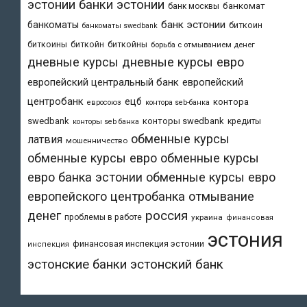
эстонии
банки эстонии
банкомат
банк москвы
банк эстонии
банкоматы
биткоин
банкоматы swedbank
биткоины
биткойн
биткойны
борьба с отмыванием денег
дневные курсы
дневные курсы евро
европейский центральный банк
европейский
центробанк
ецб
контора
евросоюз
контора seb-банка
swedbank
конторы swedbank
кредиты
конторы seb банка
обменные курсы
латвия
мошенничество
обменные курсы евро
обменные курсы
евро банка эстонии
обменные курсы евро
европейского центробанка
отмывание
денег
россия
проблемы в работе
украина
финансовая
эстония
финансовая инспекция эстонии
инспекция
эстонский банк
эстонские банки