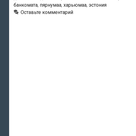
граждане
банкомата
,
пярнумаа
,
харьюмаа
,
эстония
Молдовы
Оставьте комментарий
предстанут
перед
судом