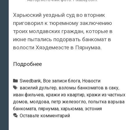
Харьюский уездный суд во вторник
приговорил к тюремному заключению
троих молдавских граждан, которые в
июне пытались подорвать банкомат в
волости Хяэдемеэсте в Пярнумаа.
Пытавшиеся
Подробнее
взорвать
в
Рубрики
Swedbank
,
Все записи блога
,
Новости
Пярнумаа
Тэги
василий дульгер
,
взломы банкоматов в саку
,
иван фильчев
,
кражи из квартир
,
кражи из частных
банкомат
домов
,
молдова
,
петр железогло
,
попытка взрыва
граждане
банкомата
,
пярнумаа
,
харьюмаа
,
эстония
Молдовы
Оставьте комментарий
получили
тюремные