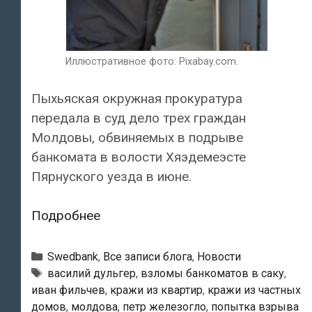
Иллюстративное фото: Pixabay.com.
Пыхьяская окружная прокуратура
передала в суд дело трех граждан
Молдовы, обвиняемых в подрыве
банкомата в волости Хяэдемеэсте
Пярнуского уезда в июне.
Пытавшиеся
Подробнее
взорвать
в
Рубрики
Swedbank
,
Все записи блога
,
Новости
Пярнумаа
Тэги
василий дульгер
,
взломы банкоматов в саку
,
иван фильчев
,
кражи из квартир
,
кражи из частных
банкомат
домов
,
молдова
,
петр железогло
,
попытка взрыва