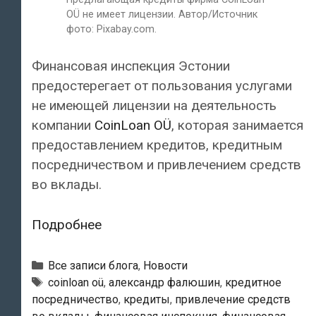
OÜ не имеет лицензии. Автор/Источник
фото: Pixabay.com.
Финансовая инспекция Эстонии
предостерегает от пользования услугами
не имеющей лицензии на деятельность
компании
CoinLoan OÜ
, которая занимается
предоставлением кредитов, кредитным
посредничеством и привлечением средств
во вклады.
Финансовая
Подробнее
инспекция
Эстонии:
Рубрики
Все записи блога
,
Новости
«Предлагающая
Тэги
coinloan oü
,
александр фалюшин
,
кредитное
посредничество
,
кредиты
,
привлечение средств
кредиты