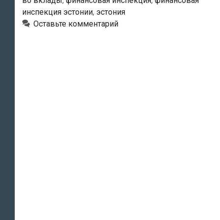
во вклады
,
финансовая инспекция
,
финансовая
фирма
инспекция эстонии
,
эстония
CoinLoan
Оставьте комментарий
OÜ
не
имеет
лицензии»