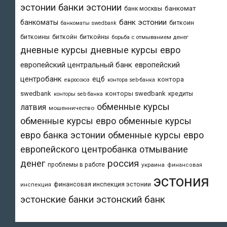
эстонии
банки эстонии
банкомат
банк москвы
банк эстонии
банкоматы
биткоин
банкоматы swedbank
биткоины
биткойн
биткойны
борьба с отмыванием денег
дневные курсы
дневные курсы евро
европейский центральный банк
европейский
центробанк
ецб
контора
евросоюз
контора seb-банка
swedbank
конторы swedbank
кредиты
конторы seb банка
обменные курсы
латвия
мошенничество
обменные курсы евро
обменные курсы
евро банка эстонии
обменные курсы евро
европейского центробанка
отмывание
денег
россия
проблемы в работе
украина
финансовая
эстония
финансовая инспекция эстонии
инспекция
эстонский банк
эстонские банки