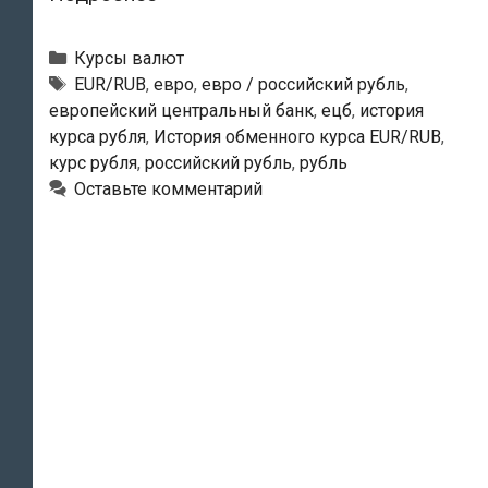
обменного
курса
Рубрики
Курсы валют
EUR/RUB
Тэги
EUR/RUB
,
евро
,
евро / российский рубль
,
европейский центральный банк
,
ецб
,
история
(Евро/
курса рубля
,
История обменного курса EUR/RUB
,
Российский
курс рубля
,
российский рубль
,
рубль
рубль)
Оставьте комментарий
за
январь
2014
года
(01.2014)