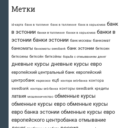
Метки
банк
id-карта
банк в таллине
банк в таллинне
банк в харьюмаа
в эстонии
банки в
банки в таллинне
банки в харьюмаа
эстонии
банки эстонии
банкомат
банк москвы
банк эстонии
банкоматы
биткоин
банкоматы swedbank
биткоины
биткойн
биткойны
борьба с отмыванием денег
дневные курсы
дневные курсы евро
европейский центральный банк
европейский
центробанк
ецб
контора
евросоюз
контора seb-банка
swedbank
конторы swedbank
кредиты
конторы seb банка
обменные курсы
латвия
мошенничество
обменные курсы евро
обменные курсы
евро банка эстонии
обменные курсы евро
европейского центробанка
отмывание
денег
россия