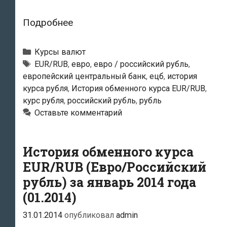
История
Подробнее
обменного
курса
Рубрики
Курсы валют
EUR/RUB
Тэги
EUR/RUB
,
евро
,
евро / российский рубль
,
европейский центральный банк
,
ецб
,
история
(Евро/
курса рубля
,
История обменного курса EUR/RUB
,
Российский
курс рубля
,
российский рубль
,
рубль
рубль)
Оставьте комментарий
за
февраль
История обменного курса
2014
года
EUR/RUB (Евро/Российский
(02.2014)
рубль) за январь 2014 года
(01.2014)
31.01.2014
опубликовал
admin