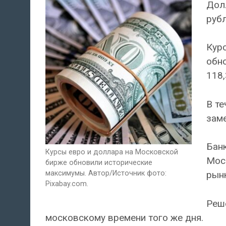
Долл
рубл
Курс
обн
118,
В те
заме
Банк
Курсы евро и доллара на Московской
Мос
бирже обновили исторические
максимумы. Автор/Источник фото:
рынк
Pixabay.com.
Реше
московскому времени того же дня.