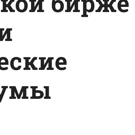
кой бирже
и
еские
умы