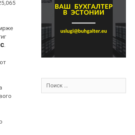
25,065
бирже
тиг
СС
.
ют
Поиск
а
для:
вого
о