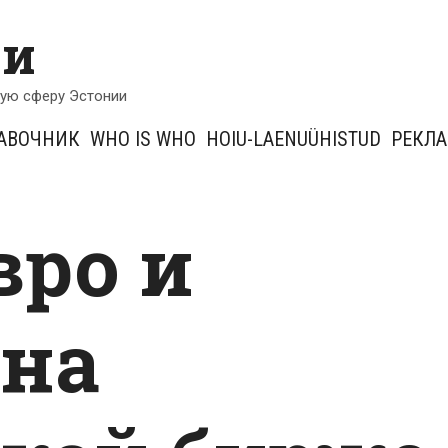
ии
кую сферу Эстонии
АВОЧНИК
WHO IS WHO
HOIU-LAENUÜHISTUD
РЕКЛ
вро и
 на