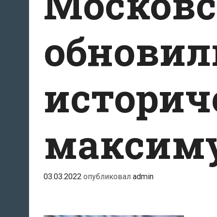
Московс
обновил
историч
максим
03.03.2022
опубликовал
admin