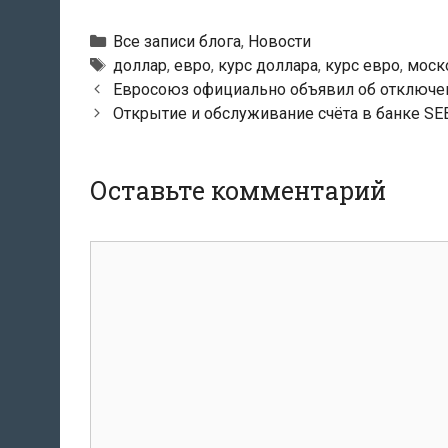
Рубрики
Все записи блога
,
Новости
Тэги
доллар
,
евро
,
курс доллара
,
курс евро
,
моск
Навигация
Евросоюз официально объявил об отключен
по
Открытие и обслуживание счёта в банке SE
записям
Оставьте комментарий
комментарий