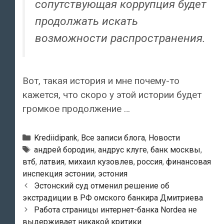
сопутствующая коррупция будет
продолжать искать
возможности распространения.
Вот, такая история и мне почему-то
кажется, что скоро у этой истории будет
громкое продолжение …
Рубрики
Krediidipank
,
Все записи блога
,
Новости
Тэги
андрей бородин
,
андрус клуге
,
банк москвы
,
втб
,
латвия
,
михаил кузовлев
,
россия
,
финансовая
инспекция эстонии
,
эстония
Навигация
Эстонский суд отменил решение об
по
экстрадиции в РФ омского банкира Дмитриева
записям
Работа страницы интернет-банка Nordea не
выдерживает никакой критики