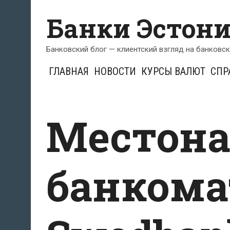
Перейти
Банки Эстон
к
содержимому
Банковский блог — клиентский взгляд на банковс
ГЛАВНАЯ
НОВОСТИ
КУРСЫ ВАЛЮТ
СПР
Местон
банкома