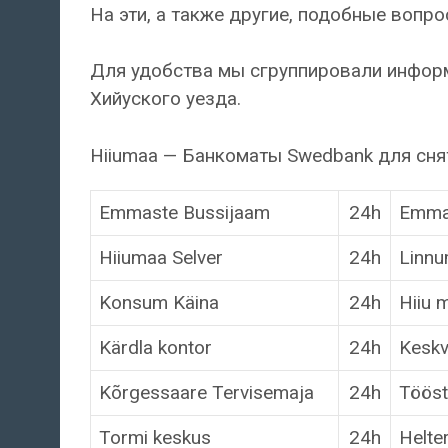
На эти, а также другие, подобные вопр
Для удобства мы сгруппировали инфор
Хийуского уезда.
Hiiumaa — Банкоматы Swedbank для сня
Emmaste Bussijaam
24h
Emma
Hiiumaa Selver
24h
Linnu
Konsum Käina
24h
Hiiu 
Kärdla kontor
24h
Keskv
Kõrgessaare Tervisemaja
24h
Tööst
Tormi keskus
24h
Helte