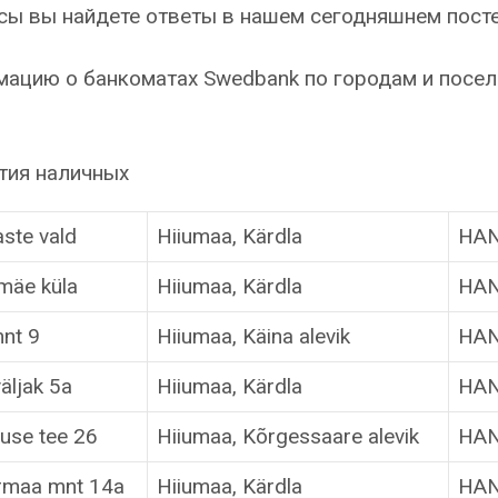
осы вы найдете ответы в нашем сегодняшнем посте
мацию о банкоматах Swedbank по городам и посе
тия наличных
ste vald
Hiiumaa, Kärdla
HAN
mäe küla
Hiiumaa, Kärdla
HAN
mnt 9
Hiiumaa, Käina alevik
HAN
äljak 5a
Hiiumaa, Kärdla
HAN
use tee 26
Hiiumaa, Kõrgessaare alevik
HAN
rmaa mnt 14a
Hiiumaa, Kärdla
HAN