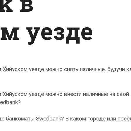
k в
м уезде
 и Хийуском уезде можно снять наличные, будучи 
и Хийуском уезде можно внести наличные на свой 
edbank?
де банкоматы Swedbank? В каком городе или посё