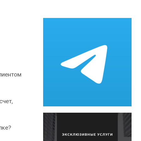
клиентом
счет,
лке?