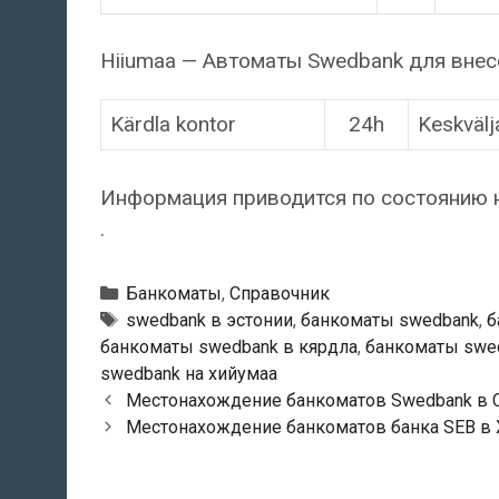
Hiiumaa — Автоматы Swedbank для внес
Kärdla kontor
24h
Keskvälj
Информация приводится по состоянию н
.
Рубрики
Банкоматы
,
Справочник
Тэги
swedbank в эстонии
,
банкоматы swedbank
,
б
банкоматы swedbank в кярдла
,
банкоматы swed
swedbank на хийумаа
Навигация
Местонахождение банкоматов Swedbank в 
по
Местонахождение банкоматов банка SEB в
записям