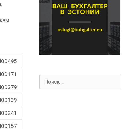
.
лкам
00495
00171
Поиск
для:
00379
00139
00241
00157