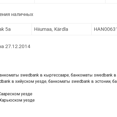
ения наличных
ak 5a
Hiiumaa, Kärdla
HAN0063
а 27.12.2014
анкоматы swedbank в кыргессааре
,
банкоматы swedbank в
bank в хийуском уезде
,
банкоматы swedbank в эстонии
,
б
Саареском уезде
 Харьюском уезде