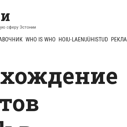
ии
кую сферу Эстонии
АВОЧНИК
WHO IS WHO
HOIU-LAENUÜHISTUD
РЕКЛ
ахождение
тов