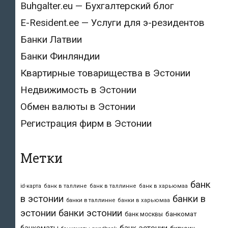
Buhgalter.eu — Бухгалтерский блог
E-Resident.ee — Услуги для э-резидентов
Банки Латвии
Банки Финляндии
Квартирные товарищества в Эстонии
Недвижимость в Эстонии
Обмен валюты в Эстонии
Регистрация фирм в Эстонии
Метки
банк
id-карта
банк в таллине
банк в таллинне
банк в харьюмаа
в эстонии
банки в
банки в таллинне
банки в харьюмаа
эстонии
банки эстонии
банкомат
банк москвы
банк эстонии
банкоматы