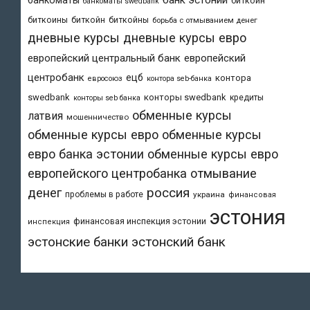
биткоин
банкоматы swedbank
биткоины
биткойн
биткойны
борьба с отмыванием денег
дневные курсы
дневные курсы евро
европейский центральный банк
европейский
центробанк
ецб
контора
евросоюз
контора seb-банка
swedbank
конторы swedbank
кредиты
конторы seb банка
обменные курсы
латвия
мошенничество
обменные курсы евро
обменные курсы
евро банка эстонии
обменные курсы евро
европейского центробанка
отмывание
денег
россия
проблемы в работе
украина
финансовая
эстония
финансовая инспекция эстонии
инспекция
эстонский банк
эстонские банки