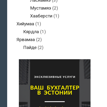
Ласнамяэ
(3)
Мустамяэ
(2)
Хааберсти
(1)
Хийумаа
(1)
Кярдла
(1)
Ярвамаа
(2)
Пайде
(2)