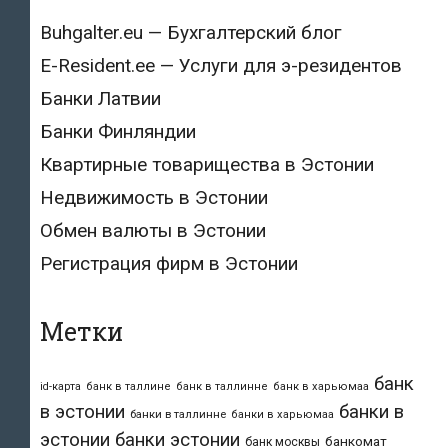
Buhgalter.eu — Бухгалтерский блог
E-Resident.ee — Услуги для э-резидентов
Банки Латвии
Банки Финляндии
Квартирные товарищества в Эстонии
Недвижимость в Эстонии
Обмен валюты в Эстонии
Регистрация фирм в Эстонии
Метки
банк
id-карта
банк в таллине
банк в таллинне
банк в харьюмаа
в эстонии
банки в
банки в таллинне
банки в харьюмаа
эстонии
банки эстонии
банкомат
банк москвы