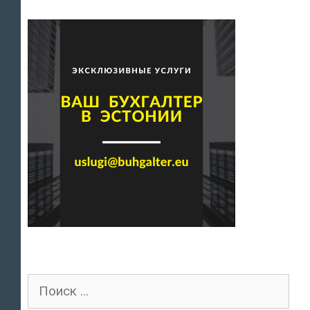
Поиск
для: