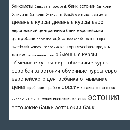
банк эстонии
банкоматы
биткоин
банкоматы swedbank
биткоины
биткойн
биткойны
борьба с отмыванием денег
дневные курсы
дневные курсы евро
европейский центральный банк
европейский
центробанк
ецб
контора
евросоюз
контора seb-банка
swedbank
конторы swedbank
кредиты
конторы seb банка
обменные курсы
латвия
мошенничество
обменные курсы евро
обменные курсы
евро банка эстонии
обменные курсы евро
европейского центробанка
отмывание
денег
россия
проблемы в работе
украина
финансовая
эстония
финансовая инспекция эстонии
инспекция
эстонский банк
эстонские банки