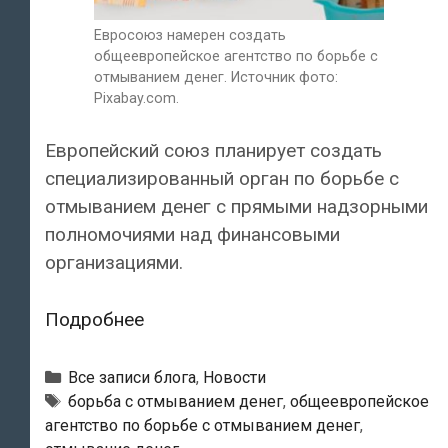
Евросоюз намерен создать
общеевропейское агентство по борьбе с
отмыванием денег. Источник фото:
Pixabay.com.
Европейский союз планирует создать
специализированный орган по борьбе с
отмыванием денег с прямыми надзорными
полномочиями над финансовыми
организациями.
Евросоюз
Подробнее
намерен
создать
Рубрики
Все записи блога
,
Новости
общеевропейское
Тэги
борьба с отмыванием денег
,
общеевропейское
агентство по борьбе с отмыванием денег
,
агентство