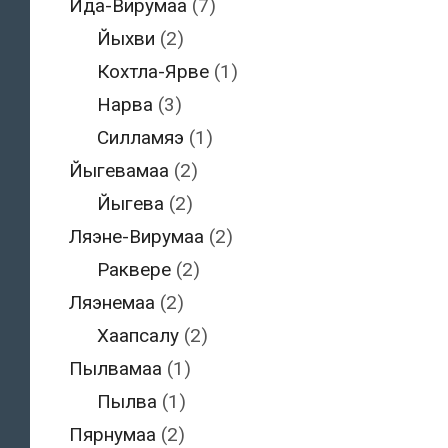
Ида-Вирумаа
(7)
Йыхви
(2)
Кохтла-Ярве
(1)
Нарва
(3)
Силламяэ
(1)
Йыгевамаа
(2)
Йыгева
(2)
Ляэне-Вирумаа
(2)
Раквере
(2)
Ляэнемаа
(2)
Хаапсалу
(2)
Пылвамаа
(1)
Пылва
(1)
Пярнумаа
(2)