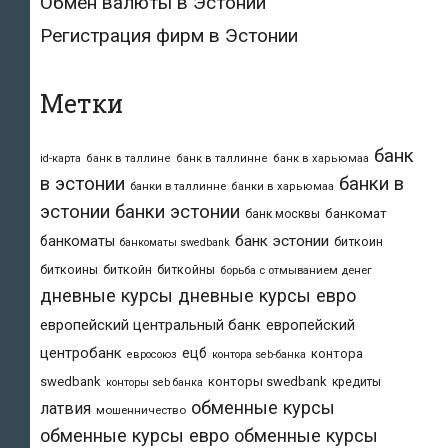
Обмен валюты в Эстонии
Регистрация фирм в Эстонии
Метки
банк
id-карта
банк в таллине
банк в таллинне
банк в харьюмаа
в эстонии
банки в
банки в таллинне
банки в харьюмаа
эстонии
банки эстонии
банкомат
банк москвы
банк эстонии
банкоматы
биткоин
банкоматы swedbank
биткоины
биткойн
биткойны
борьба с отмыванием денег
дневные курсы
дневные курсы евро
европейский центральный банк
европейский
центробанк
ецб
контора
евросоюз
контора seb-банка
swedbank
конторы swedbank
кредиты
конторы seb банка
обменные курсы
латвия
мошенничество
обменные курсы евро
обменные курсы