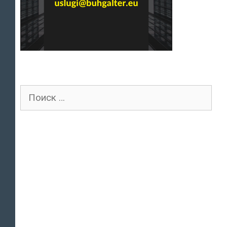
Поиск
для: