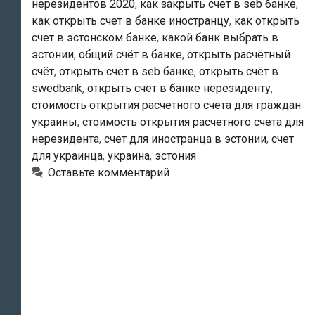
нерезидентов 2020
,
как закрыть счёт в seb банке
,
гражданин
как открыть счет в банке иностранцу
,
как открыть
Украины,
счет в эстонском банке
,
какой банк выбрать в
находясь
эстонии
,
общий счёт в банке
,
открыть расчётный
в
счёт
,
открыть счет в seb банке
,
открыть счёт в
Эстонии,
swedbank
,
открыть счет в банке нерезиденту
,
может
стоимость открытия расчетного счета для граждан
украины
,
стоимость открытия расчетного счета для
открыть
нерезидента
,
счет для иностранца в эстонии
,
счет
расчётный
для украинца
,
украина
,
эстония
счёт
Оставьте комментарий
и
оформить
себе
банковскую
карту?