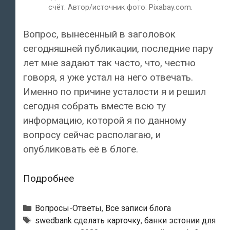
счёт. Автор/источник фото: Pixabay.com.
Вопрос, вынесенный в заголовок
сегодняшней публикации, последние пару
лет мне задают так часто, что, честно
говоря, я уже устал на него отвечать.
Именно по причине усталости я и решил
сегодня собрать вместе всю ту
информацию, которой я по данному
вопросу сейчас располагаю, и
опубликовать её в блоге.
Где
Подробнее
и
за
Рубрики
Вопросы-Ответы
,
Все записи блога
сколько
Тэги
swedbank сделать карточку
,
банки эстонии для