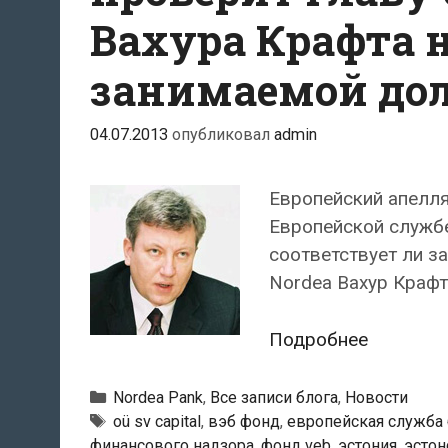
Вахура Крафта н
занимаемой до
04.07.2013
опубликовал
admin
Европейский апелл
Европейской службе
соответствует ли з
Nordea Вахур Крафт 
Европей
Подробнее
банковс
надзор
Рубрики
Nordea Pank
,
Все записи блога
,
Новости
провери
Тэги
oü sv capital
,
вэб фонд
,
европейская служба 
финансового надзора
,
фонд veb
,
эстония
,
эстон