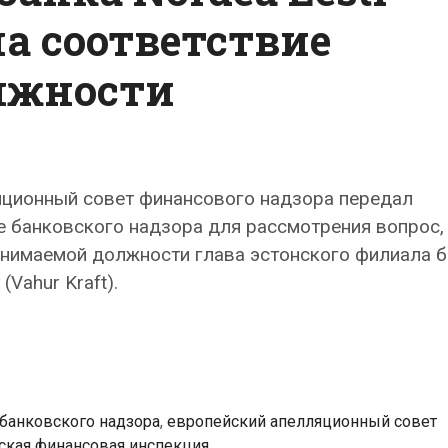
а соответствие
лжности
яционный совет финансового надзора передал
 банковского надзора для рассмотрения вопрос,
анимаемой должности глава эстонского филиала б
(Vahur Kraft).
ский
кий
т
банковского надзора
,
европейский апелляционный совет
ская финансовая инспекция