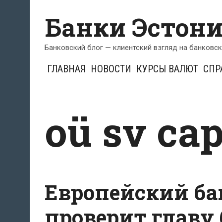
Перейти
Банки Эстон
к
содержимому
Банковский блог — клиентский взгляд на банковс
ГЛАВНАЯ
НОВОСТИ
КУРСЫ ВАЛЮТ
СПР
oü sv cap
Европейский ба
проверит главу 