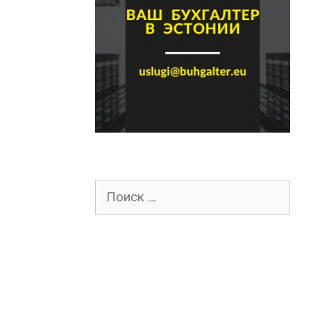
Поиск
для: