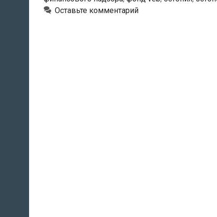
главу
Оставьте комментарий
банка
Nordea
Eesti
Вахура
Крафта
на
соответс
занимае
должнос