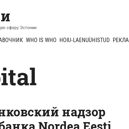
ии
кую сферу Эстонии
АВОЧНИК
WHO IS WHO
HOIU-LAENUÜHISTUD
РЕКЛ
ital
нковский надзор
банка Nordea Eesti