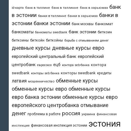
банк
id-карта
банк в таллине
банк в таллинне
банк в харьюмаа
в эстонии
банки в
банки в таллинне
банки в харьюмаа
эстонии
банки эстонии
банкомат
банк москвы
банк эстонии
банкоматы
биткоин
банкоматы swedbank
биткоины
биткойн
биткойны
борьба с отмыванием денег
дневные курсы
дневные курсы евро
европейский центральный банк
европейский
центробанк
ецб
контора
евросоюз
контора seb-банка
swedbank
конторы swedbank
кредиты
конторы seb банка
обменные курсы
латвия
мошенничество
обменные курсы евро
обменные курсы
евро банка эстонии
обменные курсы евро
европейского центробанка
отмывание
денег
россия
проблемы в работе
украина
финансовая
эстония
финансовая инспекция эстонии
инспекция