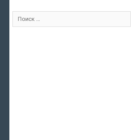
Поиск
для: