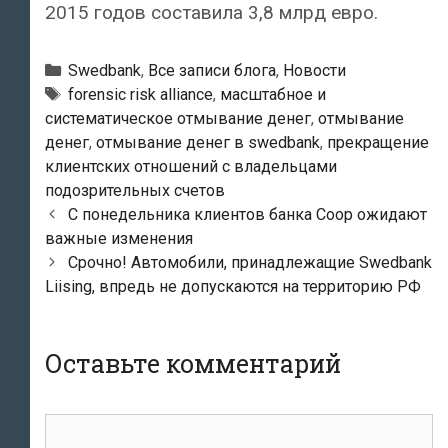
2015 годов составила 3,8 млрд евро.
Рубрики
Swedbank
,
Все записи блога
,
Новости
Тэги
forensic risk alliance
,
масштабное и
систематическое отмывание денег
,
отмывание
денег
,
отмывание денег в swedbank
,
прекращение
клиентских отношений с владельцами
подозрительных счетов
Навигация
С понедельника клиентов банка Coop ожидают
по
важные изменения
записям
Срочно! Автомобили, принадлежащие Swedbank
Liising, впредь не допускаются на территорию РФ
Оставьте комментарий
комментарий