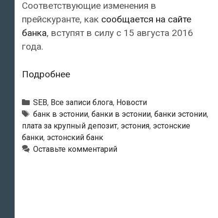
Соответствующие изменения в
прейскуранте, как
сообщается на сайте
банка
, вступят в силу с 15 августа 2016
года.
SEB
Подробнее
банк
намерен
Рубрики
SEB
,
Все записи блога
,
Новости
ввести
Тэги
банк в эстонии
,
банки в эстонии
,
банки эстонии
,
плата за крупный депозит
,
эстония
,
эстонские
для
банки
,
эстонский банк
юридических
Оставьте комментарий
лиц
плату
за
депозиты,
превышающие