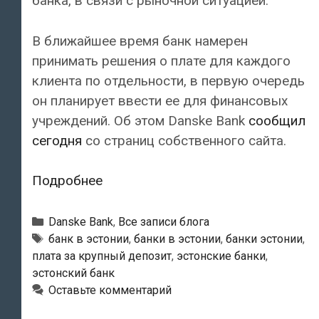
банка, в связи с рыночной ситуацией.
В ближайшее время банк намерен
принимать решения о плате для каждого
клиента по отдельности, в первую очередь
он планирует ввести ее для финансовых
учреждений. Об этом Danske Bank
сообщил
сегодня
со страниц собственного сайта.
Danske
Подробнее
Bank
вслед
Рубрики
Danske Bank
,
Все записи блога
за
Тэги
банк в эстонии
,
банки в эстонии
,
банки эстонии
,
плата за крупный депозит
,
эстонские банки
,
SEB
эстонский банк
банком
Оставьте комментарий
может