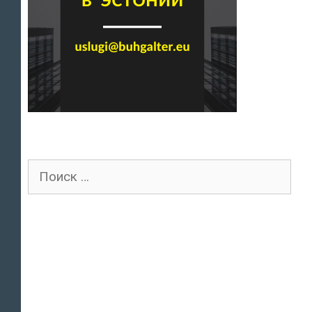
Поиск
для: