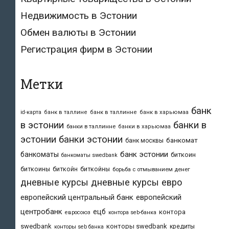
Недвижимость в Эстонии
Обмен валюты в Эстонии
Регистрация фирм в Эстонии
Метки
банк
id-карта
банк в таллине
банк в таллинне
банк в харьюмаа
в эстонии
банки в
банки в таллинне
банки в харьюмаа
эстонии
банки эстонии
банкомат
банк москвы
банк эстонии
банкоматы
биткоин
банкоматы swedbank
биткоины
биткойн
биткойны
борьба с отмыванием денег
дневные курсы
дневные курсы евро
европейский центральный банк
европейский
центробанк
ецб
контора
евросоюз
контора seb-банка
swedbank
конторы swedbank
кредиты
конторы seb банка