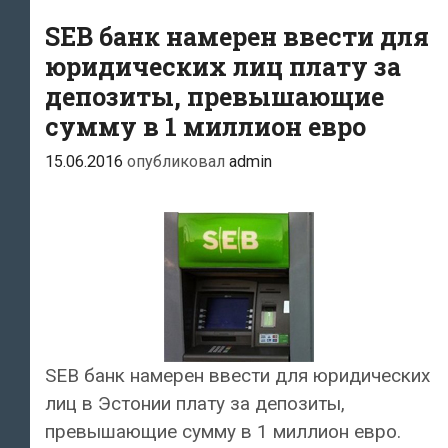
ввести
для
SEB банк намерен ввести для
клиентов
юридических лиц плату за
из
депозиты, превышающие
числа
сумму в 1 миллион евро
юридических
15.06.2016
опубликовал
admin
лиц
плату
за
хранение
крупных
депозитов
SEB банк намерен ввести для юридических
лиц в Эстонии плату за депозиты,
превышающие сумму в 1 миллион евро.