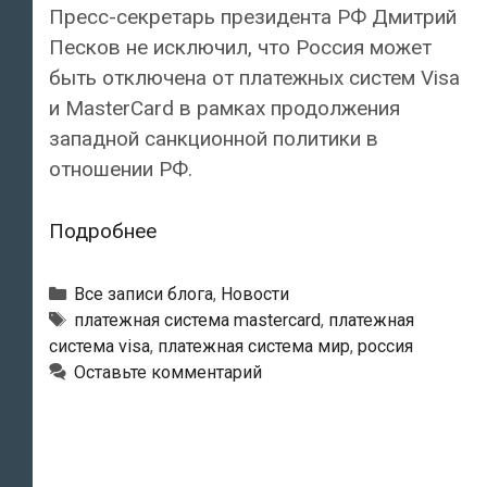
Пресс-секретарь президента РФ Дмитрий
Песков не исключил, что Россия может
быть отключена от платежных систем Visa
и MasterCard в рамках продолжения
западной санкционной политики в
отношении РФ.
В
Подробнее
России
не
Рубрики
Все записи блога
,
Новости
исключили
Тэги
платежная система mastercard
,
платежная
система visa
,
платежная система мир
,
россия
возможности
Оставьте комментарий
отключения
от
платежных
систем