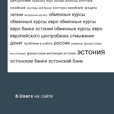
центробанк
ецб
контора
евросоюз
контора seb-банка
swedbank
конторы swedbank
кредиты
конторы seb банка
обменные курсы
латвия
мошенничество
обменные курсы евро
обменные курсы
евро банка эстонии
обменные курсы евро
европейского центробанка
отмывание
денег
россия
проблемы в работе
украина
финансовая
эстония
финансовая инспекция эстонии
инспекция
эстонский банк
эстонские банки
6 Users
на сайте