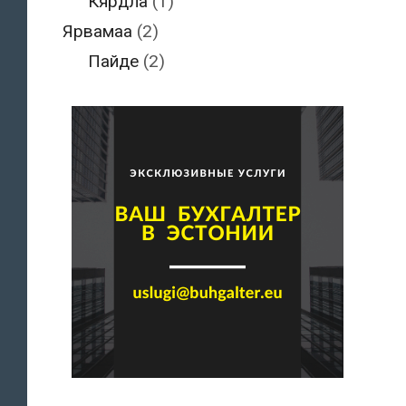
Кярдла
(1)
Ярвамаа
(2)
Пайде
(2)