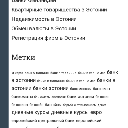
Банки Финляндии
Квартирные товарищества в Эстонии
Недвижимость в Эстонии
Обмен валюты в Эстонии
Регистрация фирм в Эстонии
Метки
банк
id-карта
банк в таллине
банк в таллинне
банк в харьюмаа
в эстонии
банки в
банки в таллинне
банки в харьюмаа
эстонии
банки эстонии
банкомат
банк москвы
банк эстонии
банкоматы
биткоин
банкоматы swedbank
биткоины
биткойн
биткойны
борьба с отмыванием денег
дневные курсы
дневные курсы евро
европейский центральный банк
европейский