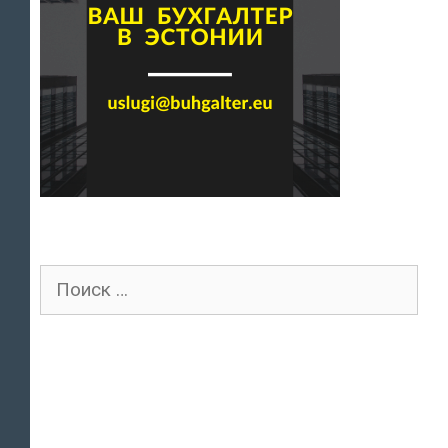
Поиск
для: