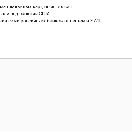
ема платёжных карт
,
нпск
,
россия
опали под санкции США
ии семи российских банков от системы SWIFT