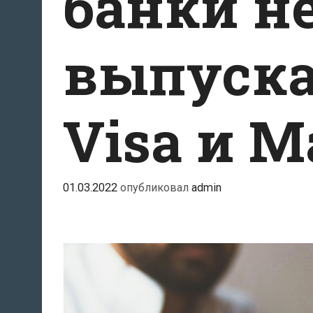
банки н
выпуска
Visa и M
01.03.2022
опубликовал
admin