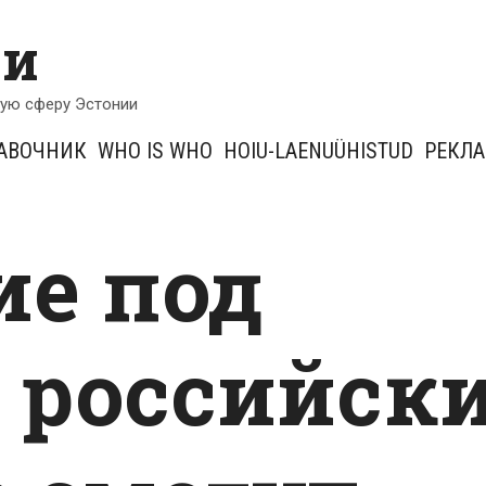
ии
кую сферу Эстонии
АВОЧНИК
WHO IS WHO
HOIU-LAENUÜHISTUD
РЕКЛ
е под
 российск