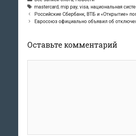
Тэги
mastercard
,
mip pay
,
visa
,
национальная сист
Навигация
Российские Сбербанк, ВТБ и «Открытие» п
по
Евросоюз официально объявил об отключен
записям
Оставьте комментарий
комментарий