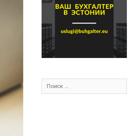
Поиск
для: