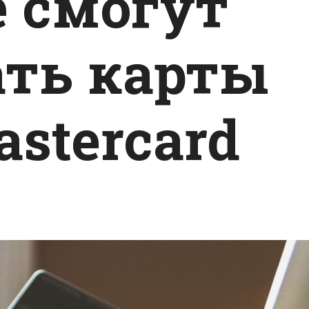
е смогут
ть карты
astercard