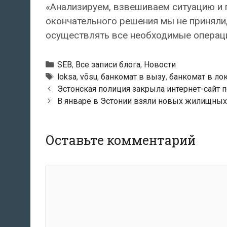
«Анализируем, взвешиваем ситуацию и 
окончательного решения мы не приняли
осуществлять все необходимые операци
Рубрики
SEB
,
Все записи блога
,
Новости
Тэги
loksa
,
võsu
,
банкомат в вызу
,
банкомат в ло
Навигация
Эстонская полиция закрыла интернет-сайт 
по
В январе в Эстонии взяли новых жилищных
записям
Оставьте комментарий
комментарий