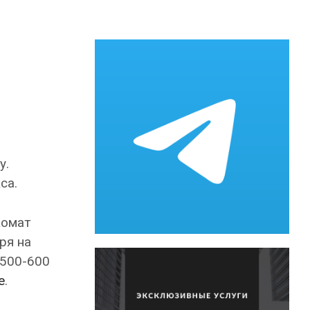
у.
са.
комат
ря на
 500-600
e
.