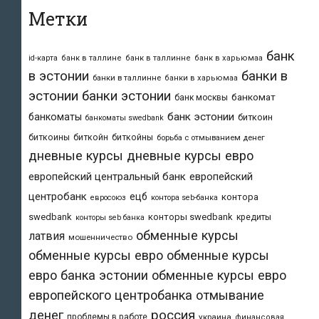
Метки
банк
id-карта
банк в таллине
банк в таллинне
банк в харьюмаа
в эстонии
банки в
банки в таллинне
банки в харьюмаа
эстонии
банки эстонии
банкомат
банк москвы
банк эстонии
банкоматы
биткоин
банкоматы swedbank
биткоины
биткойн
биткойны
борьба с отмыванием денег
дневные курсы
дневные курсы евро
европейский центральный банк
европейский
центробанк
ецб
контора
евросоюз
контора seb-банка
swedbank
конторы swedbank
кредиты
конторы seb банка
обменные курсы
латвия
мошенничество
обменные курсы евро
обменные курсы
евро банка эстонии
обменные курсы евро
европейского центробанка
отмывание
денег
россия
проблемы в работе
украина
финансовая