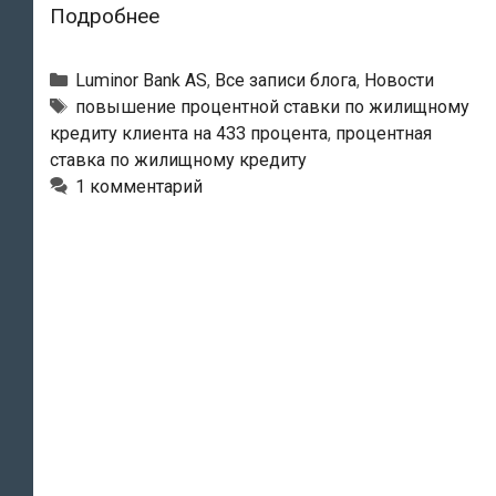
Возмущенный
Подробнее
житель
Эстонии:
Рубрики
Luminor Bank AS
,
Все записи блога
,
Новости
банк
Тэги
повышение процентной ставки по жилищному
кредиту клиента на 433 процента
,
процентная
поднял
ставка по жилищному кредиту
процентную
1 комментарий
ставку
по
жилищному
кредиту
на
433
процента