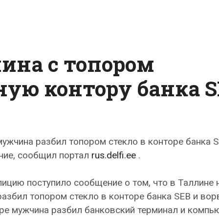
кой
ина с топором
л
ную контору банка 
о
мужчина разбил топором стекло в конторе банка S
ние, сообщил портал
rus.delfi.ee
.
лицию поступило сообщение о том, что в Таллине 
азбил топором стекло в конторе банка SEB и вор
ре мужчина разбил банковский терминал и компь