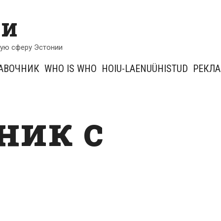
ии
кую сферу Эстонии
АВОЧНИК
WHO IS WHO
HOIU-LAENUÜHISTUD
РЕКЛ
ник с