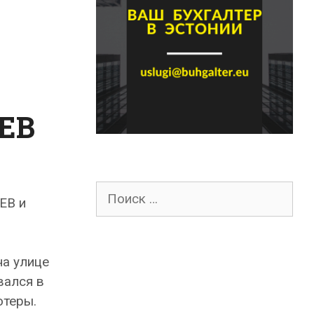
SEB
Поиск
EB и
для:
на улице
вался в
ютеры.