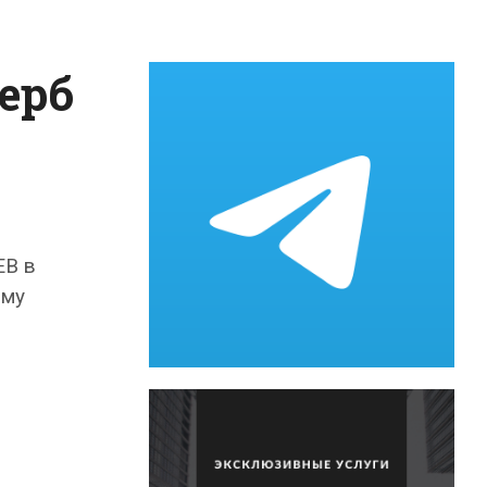
ерб
EB в
мму