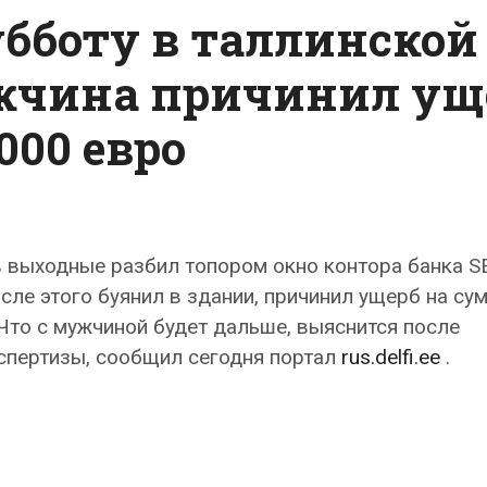
бботу в таллинской
ужчина причинил ущ
000 евро
 выходные разбил топором окно контора банка S
сле этого буянил в здании, причинил ущерб на су
 Что с мужчиной будет дальше, выяснится после
спертизы, сообщил сегодня портал
rus.delfi.ee
.
ий