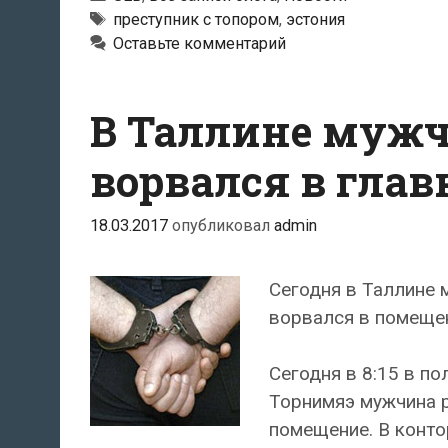
в
Тэги
преступник с топором
,
эстония
Оставьте комментарий
таллинс
конторе
SEB
В Таллине мужч
мужчина
причини
ворвался в глав
ущерб
примерн
18.03.2017
опубликовал
admin
на
20
Сегодня в Таллине 
000
ворвался в помеще
евро
Сегодня в 8:15 в по
Торнимяэ мужчина р
помещение. В конто