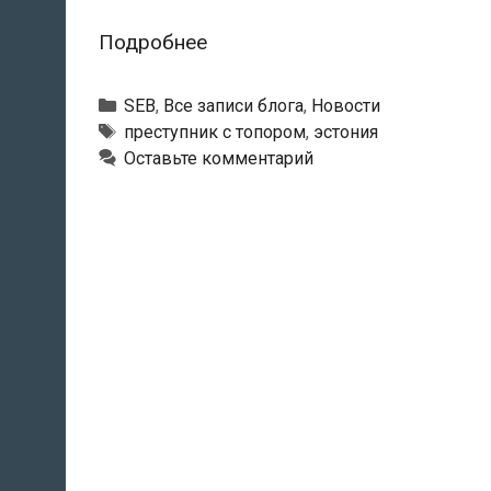
В
Подробнее
Таллине
мужчина
Рубрики
SEB
,
Все записи блога
,
Новости
с
Тэги
преступник с топором
,
эстония
Оставьте комментарий
топором
ворвался
в
главную
контору
банка
SEB