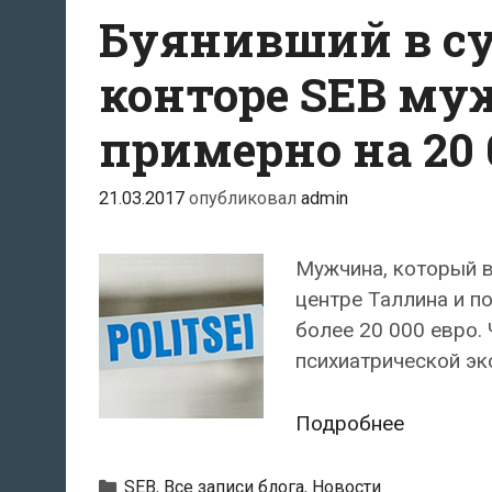
Буянивший в су
конторе SEB м
примерно на 20 
21.03.2017
опубликовал
admin
Мужчина, который в
центре Таллина и по
более 20 000 евро.
психиатрической эк
Буянивш
Подробнее
в
субботу
Рубрики
SEB
,
Все записи блога
,
Новости