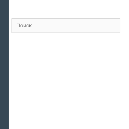
Поиск
для: