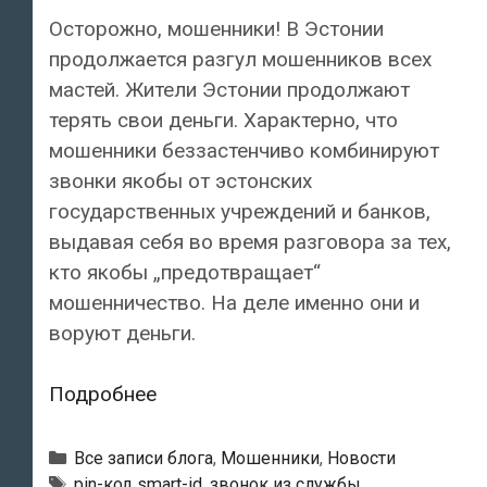
Осторожно, мошенники! В Эстонии
продолжается разгул мошенников всех
мастей. Жители Эстонии продолжают
терять свои деньги. Характерно, что
мошенники беззастенчиво комбинируют
звонки якобы от эстонских
государственных учреждений и банков,
выдавая себя во время разговора за тех,
кто якобы „предотвращает“
мошенничество. На деле именно они и
воруют деньги.
Осторожно,
Подробнее
мошенники!
Обещали
Рубрики
Все записи блога
,
Мошенники
,
Новости
вернуть
Тэги
pin-код smart-id
,
звонок из службы