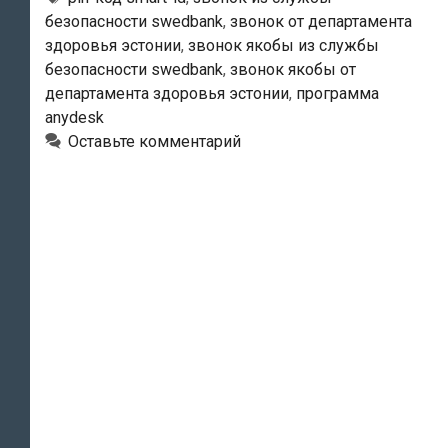
безопасности swedbank
,
звонок от департамента
человеку
здоровья эстонии
,
звонок якобы из службы
66
безопасности swedbank
,
звонок якобы от
евро,
департамента здоровья эстонии
,
программа
но
anydesk
в
Оставьте комментарий
итоге
с
его
счета
пропало
37
800
евро