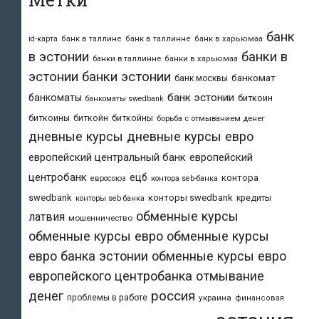
банк
id-карта
банк в таллине
банк в таллинне
банк в харьюмаа
в эстонии
банки в
банки в таллинне
банки в харьюмаа
эстонии
банки эстонии
банкомат
банк москвы
банк эстонии
банкоматы
биткоин
банкоматы swedbank
биткоины
биткойн
биткойны
борьба с отмыванием денег
дневные курсы
дневные курсы евро
европейский центральный банк
европейский
центробанк
ецб
контора
евросоюз
контора seb-банка
swedbank
конторы swedbank
кредиты
конторы seb банка
обменные курсы
латвия
мошенничество
обменные курсы евро
обменные курсы
евро банка эстонии
обменные курсы евро
европейского центробанка
отмывание
денег
россия
проблемы в работе
украина
финансовая