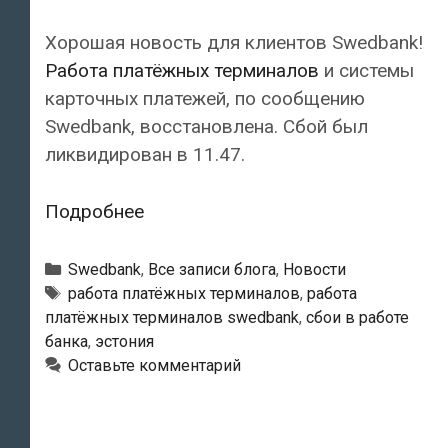
Хорошая новость для клиентов Swedbank!
Работа платёжных терминалов
и системы
карточных платежей, по сообщению
Swedbank, восстановлена. Сбой был
ликвидирован в 11.47.
Работа
Подробнее
платёжных
терминалов
Рубрики
Swedbank
,
Все записи блога
,
Новости
Swedbank
Тэги
работа платёжных терминалов
,
работа
платёжных терминалов swedbank
,
сбои в работе
восстановлена
банка
,
эстония
Оставьте комментарий