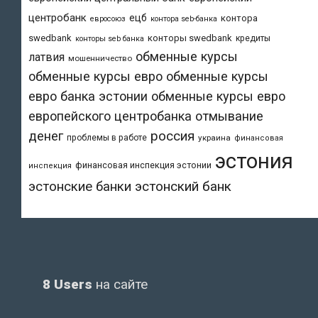
центробанк
ецб
контора
евросоюз
контора seb-банка
swedbank
конторы swedbank
кредиты
конторы seb банка
обменные курсы
латвия
мошенничество
обменные курсы евро
обменные курсы
евро банка эстонии
обменные курсы евро
европейского центробанка
отмывание
денег
россия
проблемы в работе
украина
финансовая
эстония
финансовая инспекция эстонии
инспекция
эстонский банк
эстонские банки
8 Users
на сайте