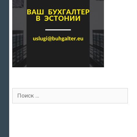
Поиск
для: