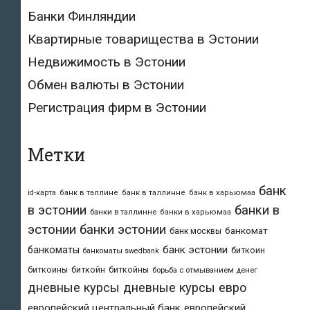
Банки Финляндии
Квартирные товарищества в Эстонии
Недвижимость в Эстонии
Обмен валюты в Эстонии
Регистрация фирм в Эстонии
Метки
банк
id-карта
банк в таллине
банк в таллинне
банк в харьюмаа
в эстонии
банки в
банки в таллинне
банки в харьюмаа
эстонии
банки эстонии
банкомат
банк москвы
банк эстонии
банкоматы
биткоин
банкоматы swedbank
биткоины
биткойн
биткойны
борьба с отмыванием денег
дневные курсы
дневные курсы евро
европейский центральный банк
европейский