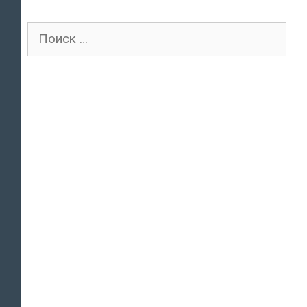
Поиск
для: