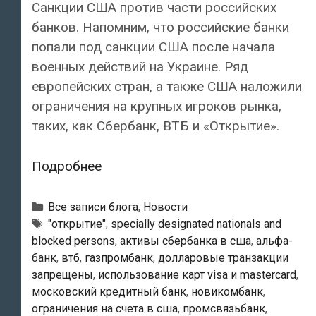
Санкции США против части российских
банков. Напомним, что российские банки
попали под санкции США после начала
военных действий на Украине. Ряд
европейских стран, а также США наложили
ограничения на крупных игроков рынка,
таких, как Сбербанк, ВТБ и «Открытие».
Российские
Подробнее
Сбербанк,
ВТБ
Рубрики
Все записи блога
,
Новости
и
Тэги
"открытие"
,
specially designated nationals and
blocked persons
,
активы сбербанка в сша
,
альфа-
«Открытие»
банк
,
втб
,
газпромбанк
,
долларовые транзакции
попали
запрещены
,
использование карт visa и mastercard
,
под
московский кредитный банк
,
новикомбанк
,
санкции
ограничения на счета в сша
,
промсвязьбанк
,