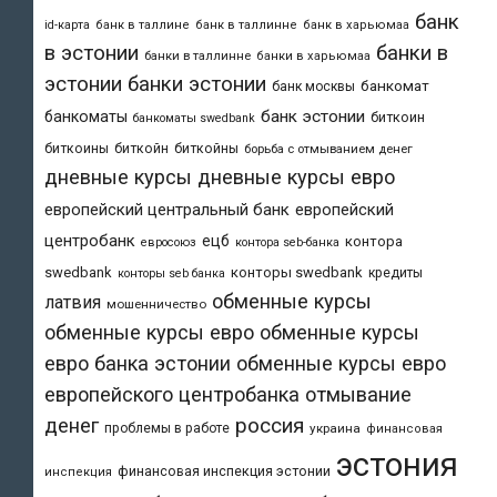
банк
id-карта
банк в таллине
банк в таллинне
банк в харьюмаа
в эстонии
банки в
банки в таллинне
банки в харьюмаа
эстонии
банки эстонии
банкомат
банк москвы
банк эстонии
банкоматы
биткоин
банкоматы swedbank
биткоины
биткойн
биткойны
борьба с отмыванием денег
дневные курсы
дневные курсы евро
европейский центральный банк
европейский
центробанк
ецб
контора
евросоюз
контора seb-банка
swedbank
конторы swedbank
кредиты
конторы seb банка
обменные курсы
латвия
мошенничество
обменные курсы евро
обменные курсы
евро банка эстонии
обменные курсы евро
европейского центробанка
отмывание
денег
россия
проблемы в работе
украина
финансовая
эстония
финансовая инспекция эстонии
инспекция