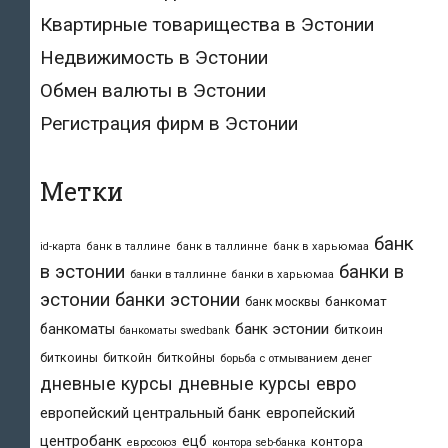
Квартирные товарищества в Эстонии
Недвижимость в Эстонии
Обмен валюты в Эстонии
Регистрация фирм в Эстонии
Метки
банк
id-карта
банк в таллине
банк в таллинне
банк в харьюмаа
в эстонии
банки в
банки в таллинне
банки в харьюмаа
эстонии
банки эстонии
банкомат
банк москвы
банк эстонии
банкоматы
биткоин
банкоматы swedbank
биткоины
биткойн
биткойны
борьба с отмыванием денег
дневные курсы
дневные курсы евро
европейский центральный банк
европейский
центробанк
ецб
контора
евросоюз
контора seb-банка