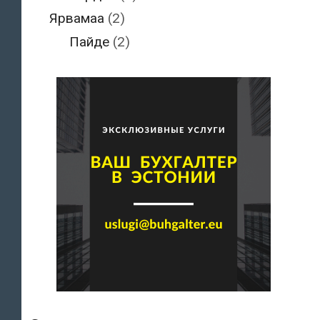
Ярвамаа
(2)
Пайде
(2)