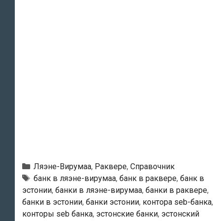
Рубрики
Ляэне-Вирумаа
,
Раквере
,
Справочник
Тэги
банк в ляэне-вирумаа
,
банк в раквере
,
банк в
эстонии
,
банки в ляэне-вирумаа
,
банки в раквере
,
банки в эстонии
,
банки эстонии
,
контора seb-банка
,
конторы seb банка
,
эстонские банки
,
эстонский