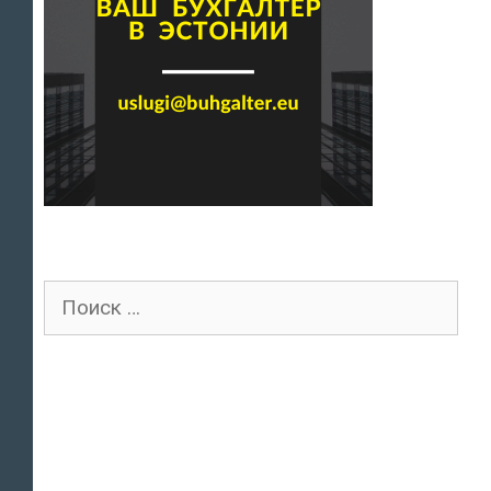
Поиск
для: