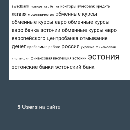
swedbank
конторы swedbank
кредиты
конторы seb банка
обменные курсы
латвия
мошенничество
обменные курсы евро
обменные курсы
евро банка эстонии
обменные курсы евро
европейского центробанка
отмывание
денег
россия
проблемы в работе
украина
финансовая
эстония
финансовая инспекция эстонии
инспекция
эстонский банк
эстонские банки
5 Users
на сайте