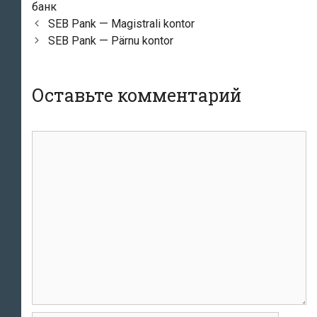
банк
Навигация
SEB Pank — Magistrali kontor
по
SEB Pank — Pärnu kontor
записям
Оставьте комментарий
комментарий