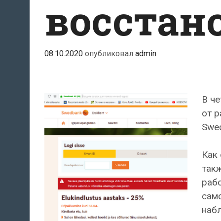
восстан
08.10.2020
опубликовал
admin
В ч
от р
Swed
Как 
такж
раб
сам
набл