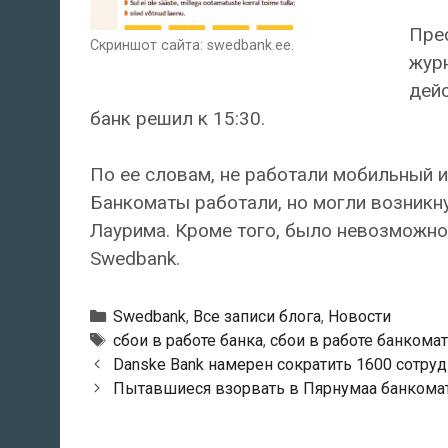
Пре
Скриншот сайта: swedbank.ee.
журн
дей
банк решил к 15:30.
По ее словам, не работали мобильный и
Банкоматы работали, но могли возникну
Лаурима. Кроме того, было невозможно
Swedbank.
Рубрики
Swedbank
,
Все записи блога
,
Новости
Тэги
сбои в работе банка
,
сбои в работе банкомат
Навигация
Danske Bank намерен сократить 1600 сотру
по
Пытавшиеся взорвать в Пярнумаа банкома
записям