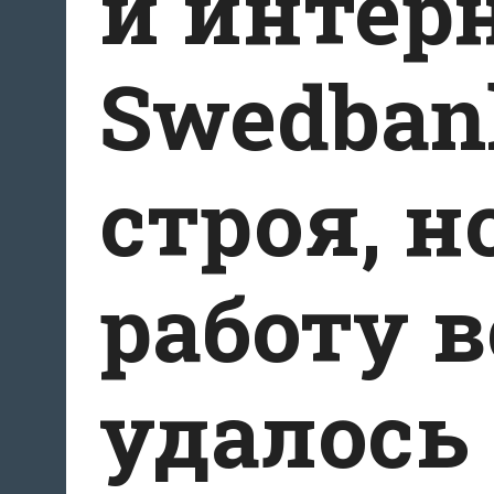
и интер
Swedban
строя, но
работу в
удалось