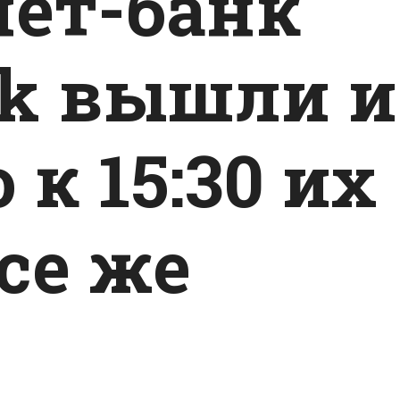
нет-банк
k вышли и
 к 15:30 их
се же