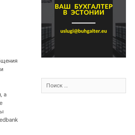
бщения
ги
Поиск
для:
, а
е
сы
edbank