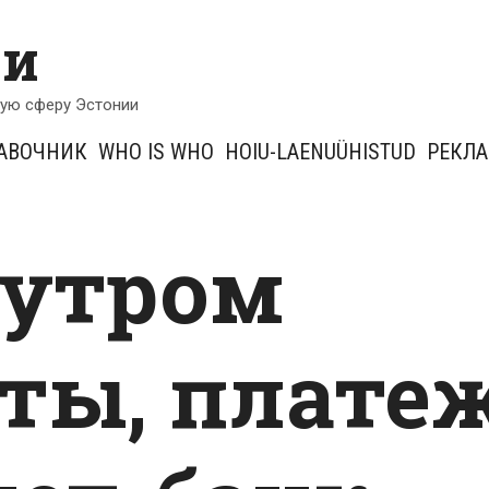
ии
кую сферу Эстонии
АВОЧНИК
WHO IS WHO
HOIU-LAENUÜHISTUD
РЕКЛ
 утром
ты, плате