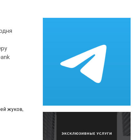
годня
еру
pank
рей жуков
,