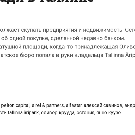
одолжает скупать предприятия и недвижимость. Се
 об одной покупке, сделанной недавно банком.
атушной площади, когда-то принадлежащая Олив
атское бюро попала в руки владельца Tallinna Äri
,
pelton capital
,
sirel & partners
,
аlfastar
,
алексей савинов
,
анд
 tallinna äripank
,
оливер крууда
,
эстония
,
янно куузе