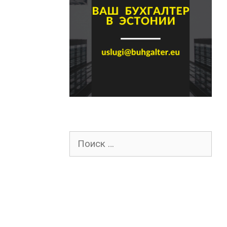
Поиск
для: