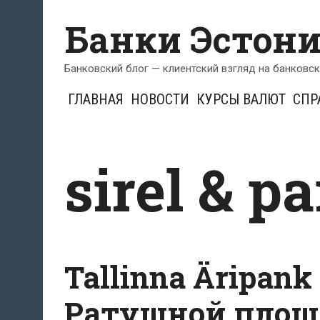
Перейти
Банки Эстон
к
содержимому
Банковский блог — клиентский взгляд на банковс
ГЛАВНАЯ
НОВОСТИ
КУРСЫ ВАЛЮТ
СПР
sirel & p
Tallinna Äripan
Ратушной площ