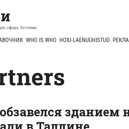
ии
кую сферу Эстонии
АВОЧНИК
WHO IS WHO
HOIU-LAENUÜHISTUD
РЕКЛ
artners
k обзавелся зданием 
ади в Таллине