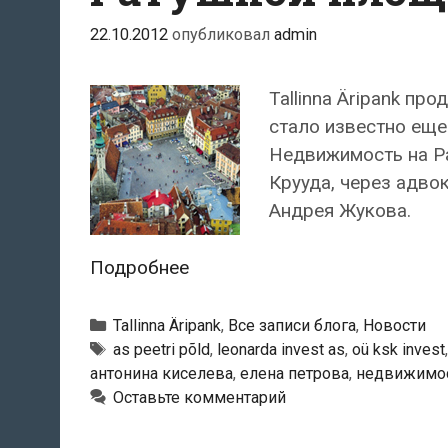
22.10.2012
опубликовал
admin
Tallinna Äripank пр
стало известно еще
Недвижимость на Р
Крууда, через адвок
Андрея Жукова.
Tallinna
Подробнее
Äripank
обзавелся
Рубрики
Tallinna Äripank
,
Все записи блога
,
Новости
зданием
Тэги
as peetri põld
,
leonarda invest as
,
oü ksk invest
антонина киселева
,
елена петрова
,
недвижимость
на
Оставьте комментарий
Ратушной
площади